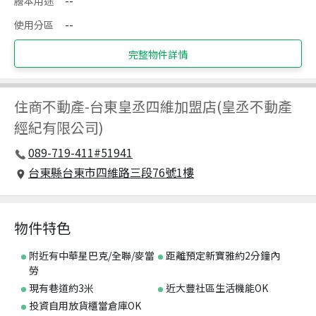
謄本用途
--
使用分區
--
完整物件詳情
住商不動產
-
台東皇丞四維加盟店(皇丞不動產
經紀有限公司)
089-719-411#51941
台東縣台東市四維路三段76號1樓
物件特色
附近有中華星巴克/全聯/麥當
距離預定新寶雅約2分鐘內
勞
現有巷道約3米
近大豐社區生活機能OK
投資自用放貨櫃當倉庫OK