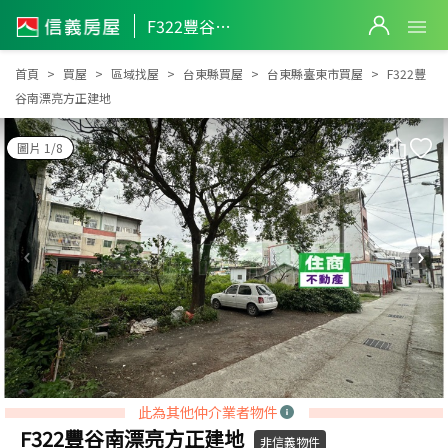
F322豐谷南漂亮方正建地
F322豐谷南漂亮方正建地
首頁
買屋
區域找屋
台東縣買屋
台東縣臺東市買屋
F322豐
谷南漂亮方正建地
圖片 1/8
此為其他仲介業者物件
F322豐谷南漂亮方正建地
非信義物件