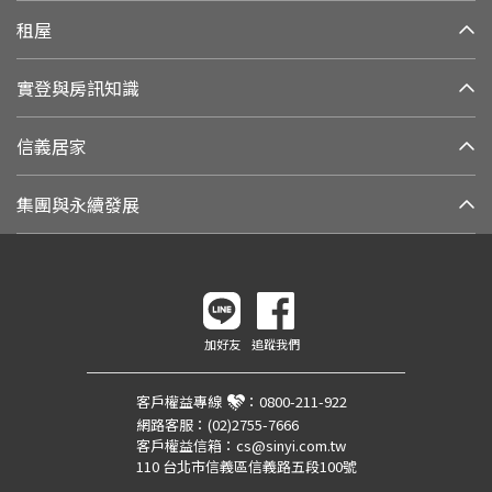
租屋
實登與房訊知識
信義居家
集團與永續發展
加好友
追蹤我們
客戶權益專線
：
0800-211-922
網路客服：
(02)2755-7666
客戶權益信箱：
cs@sinyi.com.tw
110 台北市信義區信義路五段100號