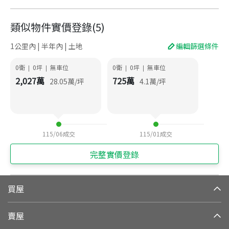
類似物件實價登錄
(
5
)
1公里內 | 半年內 | 土地
編輯篩選條件
0衛
0
坪
無車位
0衛
0
坪
無車位
|
|
|
|
2,027
萬
725
萬
28.05
萬/坪
4.1
萬/坪
115/06
成交
115/01
成交
完整實價登錄
買屋
賣屋