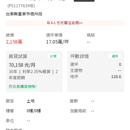
(PS117763HB)
台東縣臺東市梧州段
有
4
人也在關注這間👀
總價
建坪單價
格局
2,158
萬
17.05萬/坪
--
房貸試算
坪數詳情
計算
細項
70,158
元/月
建坪
0
主建物
--
|
|
30
年
利率
2.35
%概算
2
地坪
126.6
年寬限期
​符合首購資格嗎?
類型
土地
屋齡
--
樓層
0樓/0樓
加蓋格局
--
車位
--