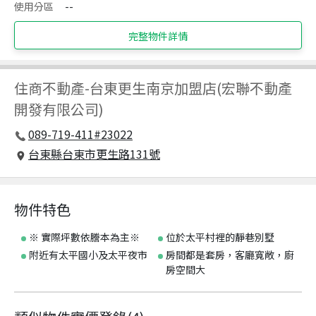
使用分區
--
完整物件詳情
住商不動產
-
台東更生南京加盟店(宏聯不動產
開發有限公司)
089-719-411#23022
台東縣台東市更生路131號
物件特色
※ 實際坪數依謄本為主※
位於太平村裡的靜巷別墅
附近有太平國小及太平夜市
房間都是套房，客廳寬敞，廚
房空間大