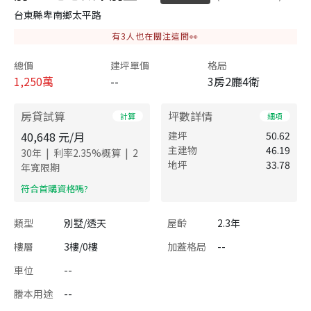
台東縣卑南鄉太平路
有
3
人也在關注這間👀
總價
建坪單價
格局
1,250
萬
--
3房2廳4衛
房貸試算
坪數詳情
計算
細項
40,648
元/月
建坪
50.62
主建物
46.19
|
|
30
年
利率
2.35
%概算
2
地坪
33.78
年寬限期
​符合首購資格嗎?
類型
別墅/透天
屋齡
2.3年
樓層
3樓/0樓
加蓋格局
--
車位
--
謄本用途
--