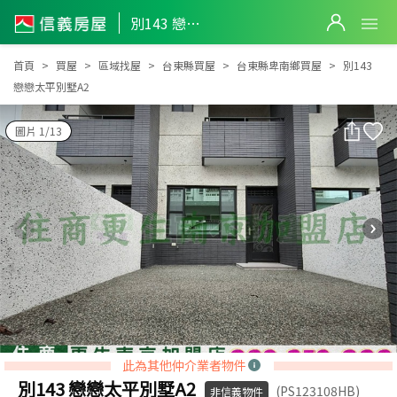
別143 戀戀太平別墅A2
別143 戀戀太平別墅A2
首頁
買屋
區域找屋
台東縣買屋
台東縣卑南鄉買屋
別143
戀戀太平別墅A2
圖片 1/13
此為其他仲介業者物件
別143 戀戀太平別墅A2
(PS123108HB)
非信義物件