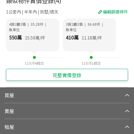
類似物件實價登錄
(
4
)
1公里內 | 半年內 | 別墅/透天
編輯篩選條件
4房2廳3衛
35.28
坪
3房2廳2衛
36.68
坪
|
|
|
|
無車位
無車位
550
萬
410
萬
15.59
萬/坪
11.18
萬/坪
115/04
成交
115/01
成交
完整實價登錄
買屋
賣屋
租屋