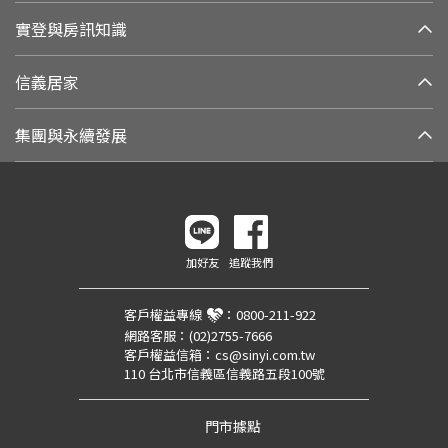
實登與房訊知識
信義居家
集團與永續發展
加好友
追蹤我們
客戶權益專線
：
0800-211-922
網路客服：
(02)2755-7666
客戶權益信箱：
cs@sinyi.com.tw
110 台北市信義區信義路五段100號
門市據點