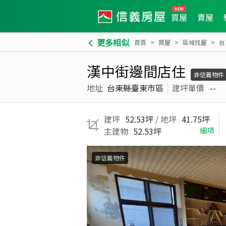
買屋
賣屋
更多相似
首頁
買屋
區域找屋
台
漢中街邊間店住
非信義物件
地址
台東縣臺東市區
建坪單價
--
建坪
52.53坪
/ 地坪
41.75坪
主建物
52.53坪
細項
非信義物件