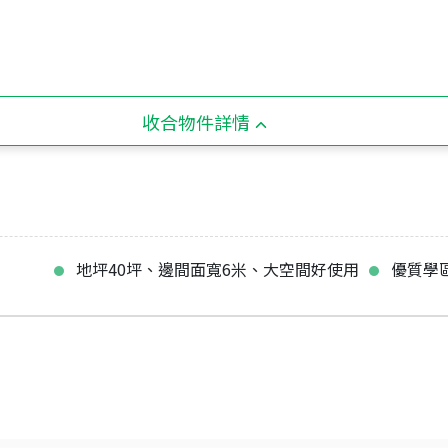
收合物件詳情
地坪40坪、邊間面寬6米、大空間好使用
優質學