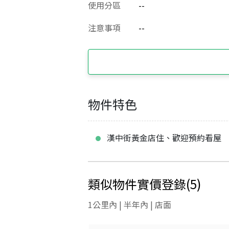
使用分區
--
注意事項
--
物件特色
漢中街黃金店住、歡迎預約看屋
類似物件實價登錄
(
5
)
1公里內 | 半年內 | 店面