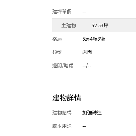
建坪單價
--
主建物
52.53坪
格局
5房4廳3衛
類型
店面
邊間/暗房
--/--
建物詳情
建物結構
加強磚造
謄本用途
--