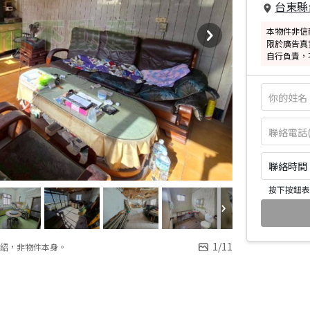
台東縣
本物件非信
限於廣告真
自行負責，
聯絡時間：皆
按下按鈕表
1
/
11
紹，非物件本身。