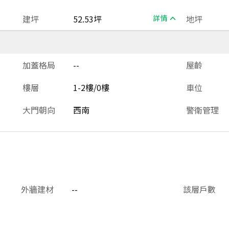
建坪
52.53坪
詳情
地坪
加蓋格局
--
屋齡
樓層
1-2樓/0樓
車位
大門朝向
西南
警衛管理
外牆建材
--
該層戶數