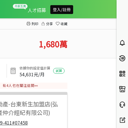
漢中街邊間店住
人才招募
登入/註冊
列印
分享
收藏
1,680
萬
依據你的設定值計算
試算
54,631
元/月
有
4
人也在關注這間👀
動產
-
台東新生加盟店(弘
產仲介經紀有限公司)
19-411#07458