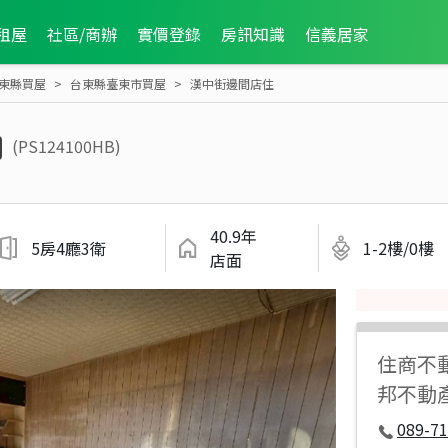
租屋
社區/商辦
實價登錄
房訊知識
信義居家
東縣買屋
台東縣臺東市買屋
漢中街邊間店住
(PS124100HB)
40.9年
5房4廳3衛
1-2樓/0樓
店面
住商不
邦不動
089-7