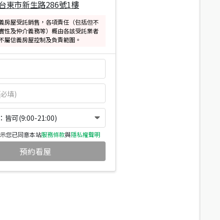
台東市新生路286號1樓
義房屋受託銷售，各項責任（包括但不
實性及仲介義務等）概由各該受託業者
不屬信義房屋控制及負責範圍。
可(9:00-21:00)
示您已同意本站
服務條款
與
隱私權聲明
預約看屋