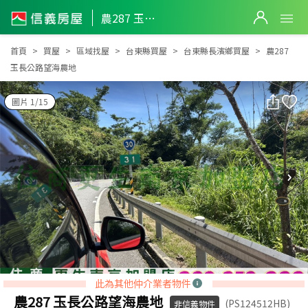
農287 玉長公路望海農地
農287 玉長公路望海農地
首頁
買屋
區域找屋
台東縣買屋
台東縣長濱鄉買屋
農287
玉長公路望海農地
圖片 1/15
此為其他仲介業者物件
農287 玉長公路望海農地
(PS124512HB)
非信義物件