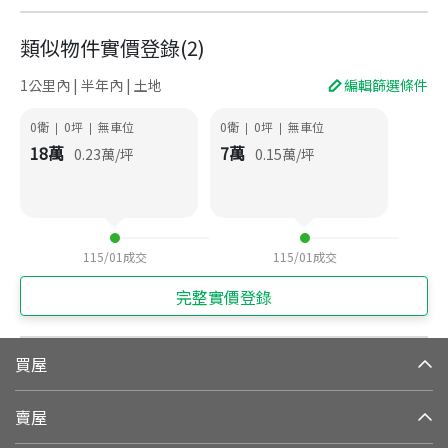
類似物件實價登錄
(
2
)
1公里內 | 半年內 | 土地
編輯篩選條件
0衛
0
坪
無車位
0衛
0
坪
無車位
|
|
|
|
18
萬
7
萬
0.23
萬/坪
0.15
萬/坪
115/01
成交
115/01
成交
完整實價登錄
買屋
賣屋