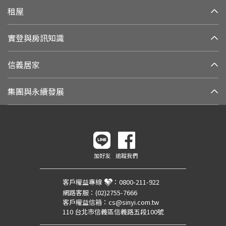
租屋
實登與房訊知識
信義居家
集團與永續發展
加好友
追蹤我們
客戶權益專線
：
0800-211-922
網路客服：
(02)2755-7666
客戶權益信箱：
cs@sinyi.com.tw
110 台北市信義區信義路五段100號