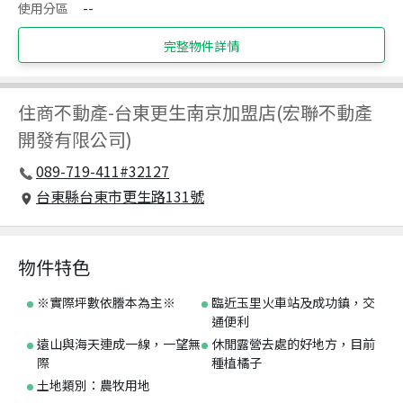
使用分區
--
完整物件詳情
住商不動產
-
台東更生南京加盟店(宏聯不動產
開發有限公司)
089-719-411#32127
台東縣台東市更生路131號
物件特色
※實際坪數依謄本為主※
臨近玉里火車站及成功鎮，交
通便利
遠山與海天連成一線，一望無
休閒露營去處的好地方，目前
際
種植橘子
土地類別：農牧用地