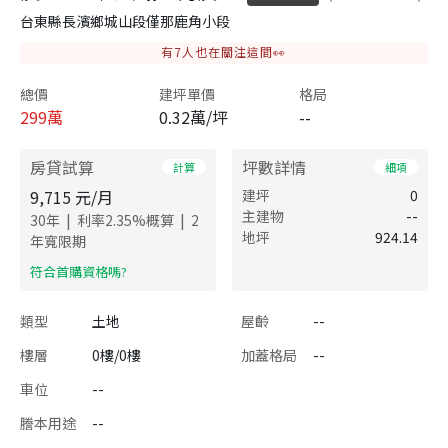
台東縣長濱鄉城山段僅那鹿角小段
有
7
人也在關注這間👀
總價
建坪單價
格局
299
萬
0.32萬/坪
--
房貸試算
坪數詳情
計算
細項
9,715
元/月
建坪
0
主建物
--
|
|
30
年
利率
2.35
%概算
2
地坪
924.14
年寬限期
​符合首購資格嗎?
類型
土地
屋齡
--
樓層
0樓/0樓
加蓋格局
--
車位
--
謄本用途
--