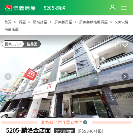
5205-麟洛金店面
5205-麟洛金店面
首頁
買屋
區域找屋
屏東縣買屋
屏東縣麟洛鄉買屋
5205-麟
洛金店面
圖片 1/20
格局圖
此為其他仲介業者物件
5205-麟洛金店面
(PS98464HB)
非信義物件