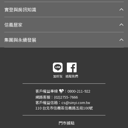
實登與房訊知識
信義居家
集團與永續發展
加好友
追蹤我們
客戶權益專線
：
0800-211-922
網路客服：
(02)2755-7666
客戶權益信箱：
cs@sinyi.com.tw
110 台北市信義區信義路五段100號
門市據點