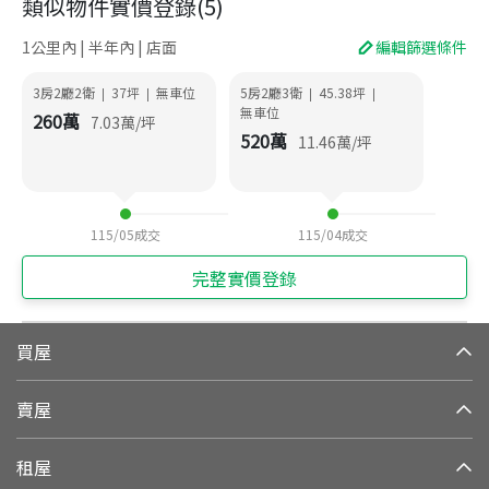
類似物件實價登錄
(
5
)
1公里內 | 半年內 | 店面
編輯篩選條件
3房2廳2衛
37
坪
無車位
5房2廳3衛
45.38
坪
|
|
|
|
無車位
260
萬
7.03
萬/坪
520
萬
11.46
萬/坪
115/05
成交
115/04
成交
完整實價登錄
買屋
賣屋
租屋