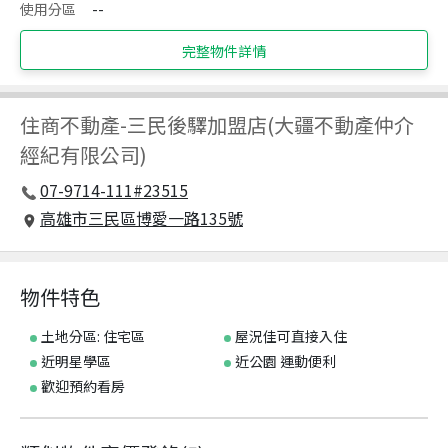
使用分區
--
完整物件詳情
住商不動產
-
三民後驛加盟店(大疆不動產仲介
經紀有限公司)
07-9714-111#23515
高雄市三民區博愛一路135號
物件特色
土地分區: 住宅區
屋況佳可直接入住
近明星學區
近公園 運動便利
歡迎預約看房