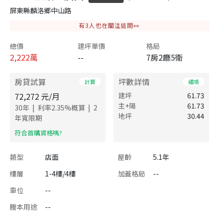
屏東縣麟洛鄉中山路
有
3
人也在關注這間👀
總價
建坪單價
格局
2,222
萬
--
7房2廳5衛
房貸試算
坪數詳情
計算
細項
72,272
元/月
建坪
61.73
主+陽
61.73
|
|
30
年
利率
2.35
%概算
2
地坪
30.44
年寬限期
​符合首購資格嗎?
類型
店面
屋齡
5.1年
樓層
1-4樓/4樓
加蓋格局
--
車位
--
謄本用途
--