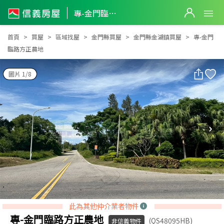
專-金門臨路方正農地
專-金門臨路方正農地
首頁
買屋
區域找屋
金門縣買屋
金門縣金湖鎮買屋
專-金門
臨路方正農地
圖片 1/8
此為其他仲介業者物件
專-金門臨路方正農地
(QS48095HB)
非信義物件