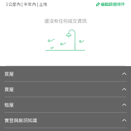
1公里內 | 半年內 | 土地
編輯篩選條件
還沒有任何成交資訊
買屋
賣屋
租屋
實登與房訊知識