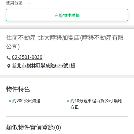
使用分區
--
完整物件詳情
住商不動產
-
北大睦築加盟店(睦築不動產有限
公司)
02-3501-9039
新北市樹林區學成路626號1樓
物件特色
約200公尺海邊
約10分鐘車程百貨公司 農地
方正
類似物件實價登錄
(
0
)