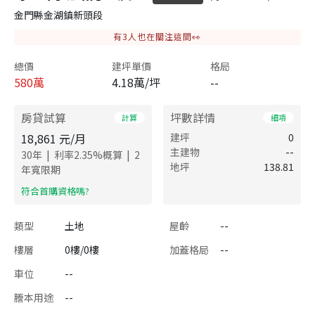
金門縣金湖鎮新頭段
有
3
人也在關注這間👀
總價
建坪單價
格局
580
萬
4.18萬/坪
--
房貸試算
坪數詳情
計算
細項
18,861
元/月
建坪
0
主建物
--
|
|
30
年
利率
2.35
%概算
2
地坪
138.81
年寬限期
​符合首購資格嗎?
類型
土地
屋齡
--
樓層
0樓/0樓
加蓋格局
--
車位
--
謄本用途
--