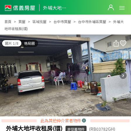
外埔大地坪收租房(環)
外埔大地坪收租房(環)
首頁
買屋
區域找屋
台中市買屋
台中市外埔區買屋
外埔大
地坪收租房(環)
圖片 1/8
格局圖
此為其他仲介業者物件
外埔大地坪收租房(環)
(RB03782GH)
非信義物件