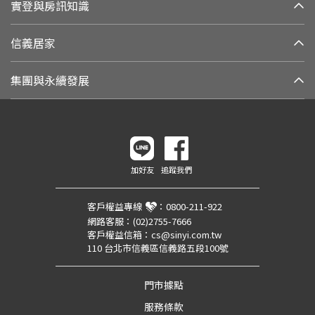
實登與房訊知識
信義居家
集團與永續發展
加好友
追蹤我們
客戶權益專線
：
0800-211-922
網路客服：
(02)2755-7666
客戶權益信箱：
cs@sinyi.com.tw
110 台北市信義區信義路五段100號
門市據點
服務條款