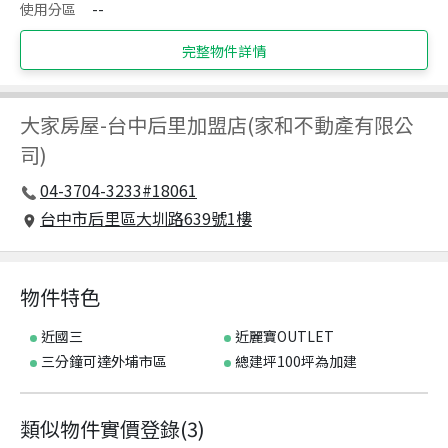
使用分區
--
完整物件詳情
大家房屋
-
台中后里加盟店(家和不動產有限公
司)
04-3704-3233#18061
台中市后里區大圳路639號1樓
物件特色
近國三
近麗寶OUTLET
三分鐘可達外埔市區
總建坪100坪為加建
類似物件實價登錄
(
3
)