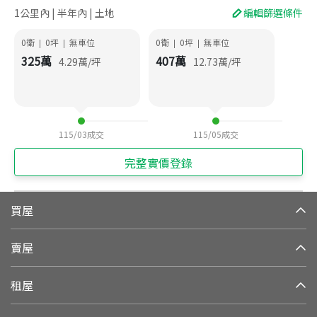
1公里內 | 半年內 | 土地
編輯篩選條件
0衛
0
坪
無車位
0衛
0
坪
無車位
|
|
|
|
325
萬
407
萬
4.29
萬/坪
12.73
萬/坪
115/03
成交
115/05
成交
完整實價登錄
買屋
賣屋
租屋