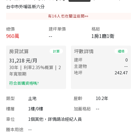
台中市外埔區新六分
有
16
人也在關注這間👀
總價
建坪單價
格局
960
萬
--
1房1廳1衛
房貸試算
坪數詳情
計算
細項
31,218
元/月
建坪
0
主建物
--
|
|
30
年
利率
2.35
%概算
2
地坪
242.47
年寬限期
​符合首購資格嗎?
類型
土地
屋齡
10.2年
樓層
1樓/0樓
加蓋格局
--
車位
1個其他，詳情請洽經紀人員
謄本用途
--