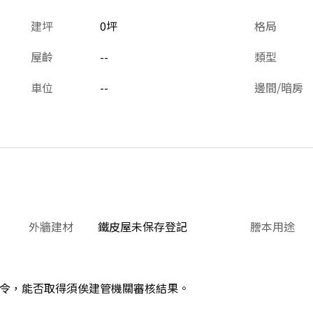
建坪
0坪
格局
屋齡
--
類型
車位
--
邊間/暗房
外牆建材
鐵皮屋未保存登記
謄本用途
令，能否取得須俟建管機關審核結果。