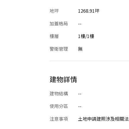
地坪
1268.91坪
加蓋格局
--
樓層
1樓/1樓
警衛管理
無
建物詳情
建物結構
--
使用分區
--
注意事項
土地申請建照涉及相關法