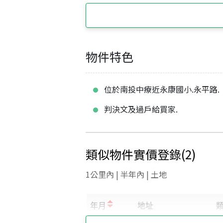
物件特色
位於南投中療近永康國小.永平路.
判決文及過戶給買家.
類似物件實價登錄
(
2
)
1公里內 | 半年內 | 土地