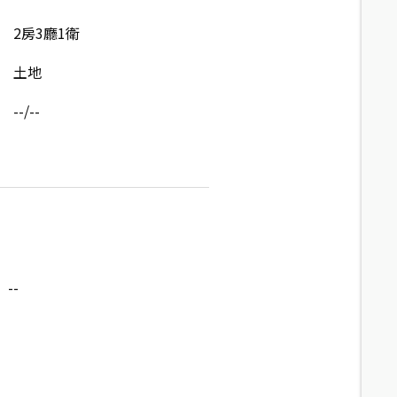
2房3廳1衛
土地
--/--
--