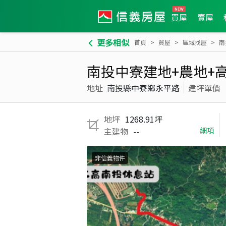
買屋
賣屋
更多相似
首頁
買屋
區域找屋
南
南投中寮建地+農地+
地址
南投縣中寮鄉永平路
建坪單價
地坪
1268.91坪
主建物
--
細項
非信義物件