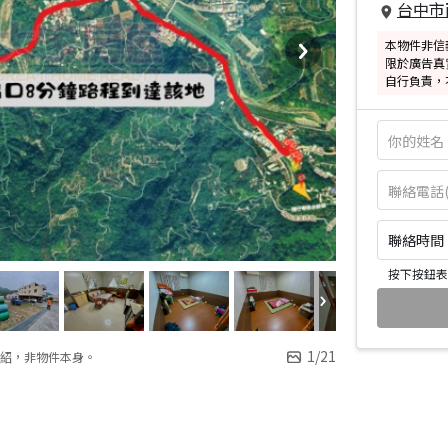
台中市
本物件非信
限於廣告真
自行負責，
聯絡時間：皆
按下按鈕表
1
/
21
紹，非物件本身。