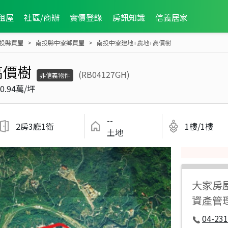
租屋
社區/商辦
實價登錄
房訊知識
信義居家
投縣買屋
南投縣中寮鄉買屋
南投中寮建地+農地+高價樹
高價樹
(RB04127GH)
非信義物件
0.94萬/坪
--
2房3廳1衛
1樓/1樓
土地
大家房
資產管
04-231