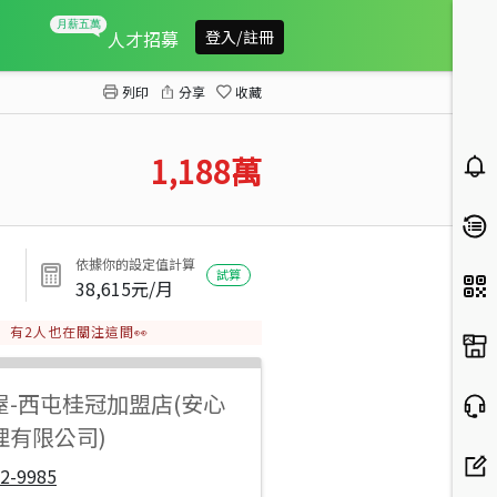
南投中寮建地+農地+高價樹
人才招募
登入/註冊
列印
分享
收藏
1,188
萬
依據你的設定值計算
試算
38,615
元/月
有
2
人也在關注這間👀
屋
-
西屯桂冠加盟店(安心
理有限公司)
2-9985