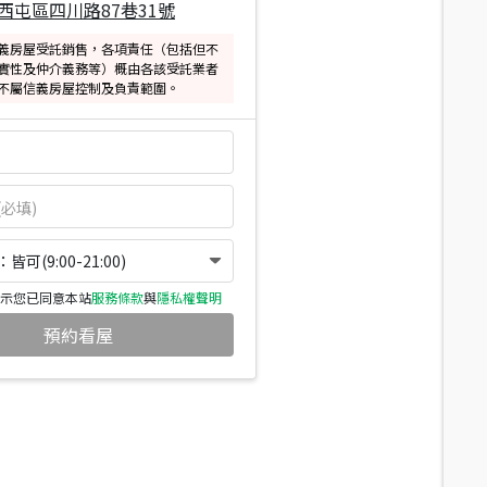
西屯區四川路87巷31號
義房屋受託銷售，各項責任（包括但不
實性及仲介義務等）概由各該受託業者
不屬信義房屋控制及負責範圍。
可(9:00-21:00)
示您已同意本站
服務條款
與
隱私權聲明
預約看屋