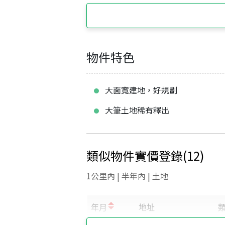
物件特色
大面寬建地，好規劃
大筆土地稀有釋出
類似物件實價登錄
(
12
)
1公里內 | 半年內 | 土地