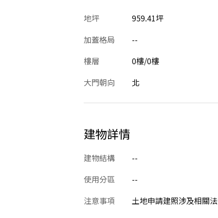
地坪
959.41坪
加蓋格局
--
樓層
0樓/0樓
大門朝向
北
建物詳情
建物結構
--
使用分區
--
注意事項
土地申請建照涉及相關法