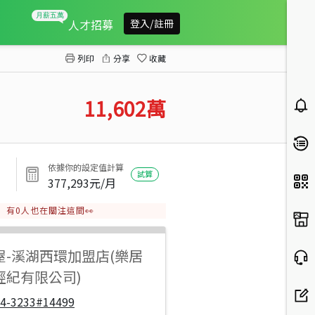
埔心太平大面寬建地
人才招募
登入/註冊
列印
分享
收藏
11,602
萬
依據你的設定值計算
試算
377,293
元/月
有
0
人也在關注這間👀
屋
-
溪湖西環加盟店(樂居
經紀有限公司)
04-3233#14499