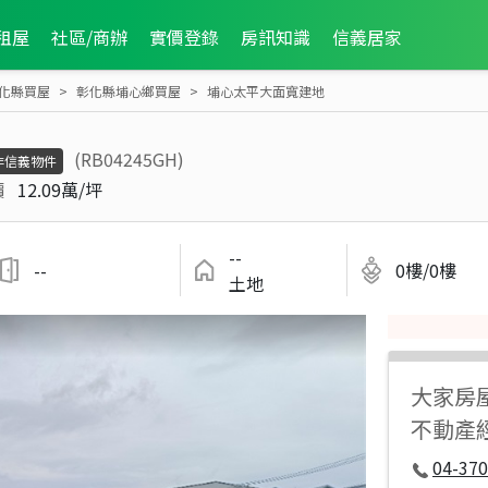
租屋
社區/商辦
實價登錄
房訊知識
信義居家
化縣買屋
彰化縣埔心鄉買屋
埔心太平大面寬建地
(RB04245GH)
非信義物件
價
12.09萬/坪
--
--
0樓/0樓
土地
大家房
不動產
04-37