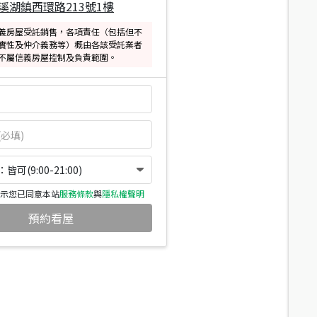
溪湖鎮西環路213號1樓
義房屋受託銷售，各項責任（包括但不
實性及仲介義務等）概由各該受託業者
不屬信義房屋控制及負責範圍。
可(9:00-21:00)
示您已同意本站
服務條款
與
隱私權聲明
預約看屋