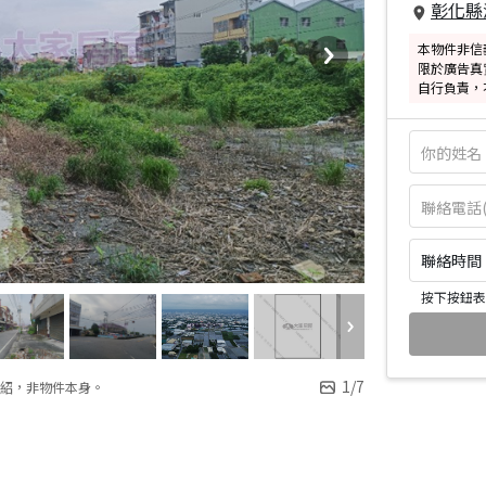
彰化縣
本物件非信
限於廣告真
自行負責，
聯絡時間：皆
按下按鈕表
1
/
7
紹，非物件本身。