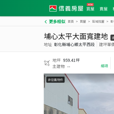
買屋
賣屋
更多相似
首頁
買屋
區域找屋
彰
埔心太平大面寬建地
地址
彰化縣埔心鄉太平西段
建坪單
地坪
959.41坪
主建物
--
細項
非信義物件