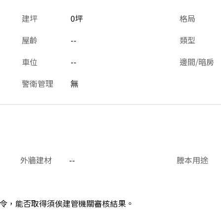
建坪
0坪
格局
屋齡
--
類型
車位
--
邊間/暗房
警衛管理
無
外牆建材
--
謄本用途
令，能否取得須俟建管機關審核結果。