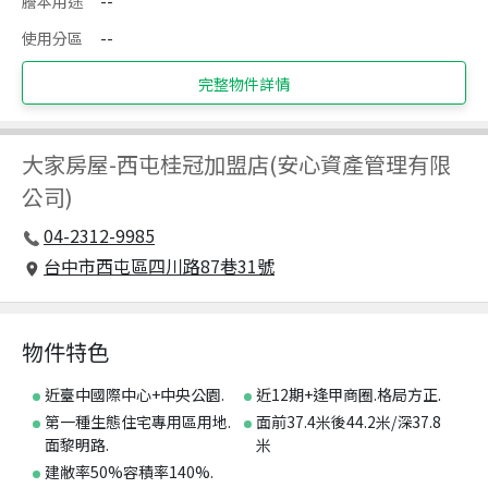
謄本用途
--
使用分區
--
完整物件詳情
大家房屋
-
西屯桂冠加盟店(安心資產管理有限
公司)
04-2312-9985
台中市西屯區四川路87巷31號
物件特色
近臺中國際中心+中央公園.
近12期+逢甲商圈.格局方正.
第一種生態住宅專用區用地.
面前37.4米後44.2米/深37.8
面黎明路.
米
建敝率50%容積率140%.