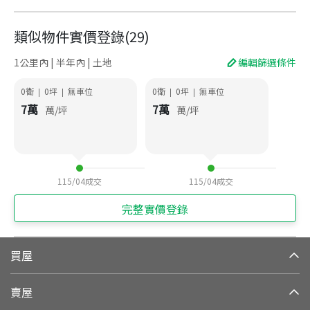
類似物件實價登錄
(
29
)
1公里內 | 半年內 | 土地
編輯篩選條件
0衛
0
坪
無車位
0衛
0
坪
無車位
|
|
|
|
7
萬
7
萬
萬/坪
萬/坪
115/04
成交
115/04
成交
完整實價登錄
買屋
賣屋