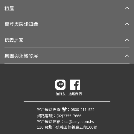
租屋
實登與房訊知識
信義居家
集團與永續發展
加好友
追蹤我們
客戶權益專線
：
0800-211-922
網路客服：
(02)2755-7666
客戶權益信箱：
cs@sinyi.com.tw
110 台北市信義區信義路五段100號