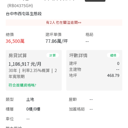
(RB04375GH)
台中市西屯區生態段
有
2
人也在關注這間👀
總價
建坪單價
格局
36,500
萬
77.86萬/坪
--
房貸試算
坪數詳情
計算
細項
1,186,917
元/月
建坪
0
主建物
--
|
|
30
年
利率
2.35
%概算
2
地坪
468.79
年寬限期
​符合首購資格嗎?
類型
土地
屋齡
--
樓層
0樓/0樓
加蓋格局
--
車位
--