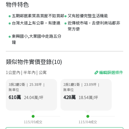
物件特色
五期鄰居素質高買屋不如買鄰
又有超優完整生活機能
台灣大道上有公車，有捷運
近傳統市場，去便利商站都非
常方便
東興國小,大業國中走路五分
鐘
類似物件實價登錄
(
10
)
1公里內 | 半年內 | 公寓
編輯篩選條件
3房2廳2衛
25.38
坪
2房1廳1衛
23.09
坪
|
|
|
|
無車位
無車位
610
萬
428
萬
24.04
萬/坪
18.54
萬/坪
115/05
成交
115/04
成交