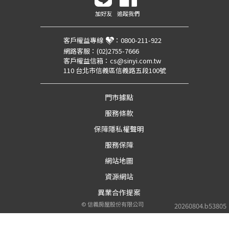
加好友
追蹤我們
客戶權益專線
：
0800-211-922
網路客服：
(02)2755-7666
客戶權益信箱：
cs@sinyi.com.tw
110 台北市信義區信義路五段100號
門市據點
服務條款
保障隱私權聲明
服務保障
網站地圖
資源網站
異業合作提案
©
信義房屋股份有限公司
20260804.b53805