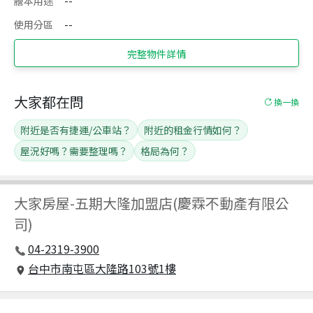
謄本用途
--
使用分區
--
完整物件詳情
大家都在問
換一換
附近是否有捷運/公車站？
附近的租金行情如何？
屋況好嗎？需要整理嗎？
格局為何？
大家房屋
-
五期大隆加盟店(慶霖不動產有限公
司)
04-2319-3900
台中市南屯區大隆路103號1樓