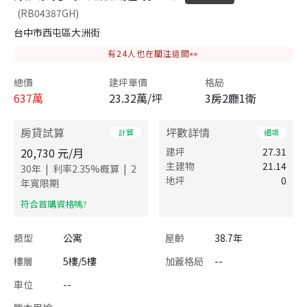
(RB04387GH)
台中市西屯區大洲街
有
24
人也在關注這間👀
總價
建坪單價
格局
637
萬
23.32萬/坪
3房2廳1衛
房貸試算
坪數詳情
計算
細項
20,730
元/月
建坪
27.31
主建物
21.14
|
|
30
年
利率
2.35
%概算
2
地坪
0
年寬限期
​符合首購資格嗎?
類型
公寓
屋齡
38.7年
樓層
5樓/5樓
加蓋格局
--
車位
--