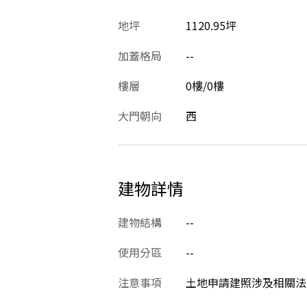
地坪
1120.95坪
加蓋格局
--
樓層
0樓/0樓
大門朝向
西
建物詳情
建物結構
--
使用分區
--
注意事項
土地申請建照涉及相關法