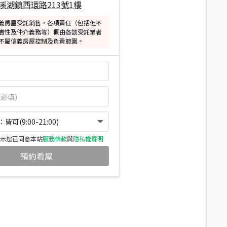
溪湖鎮西環路213號1樓
義房屋受託銷售，各項責任（包括但不
實性及仲介義務等）概由各該受託業者
不屬信義房屋控制及負責範圍。
可(9:00-21:00)
示您已同意本站
服務條款
與
隱私權聲明
預約看屋