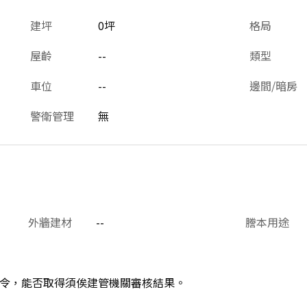
建坪
0坪
格局
屋齡
--
類型
車位
--
邊間/暗房
警衛管理
無
外牆建材
--
謄本用途
令，能否取得須俟建管機關審核結果。