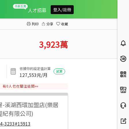
員林北東彰旁美田
人才招募
登入/註冊
列印
分享
收藏
3,923
萬
依據你的設定值計算
試算
127,553
元/月
有
0
人也在關注這間👀
屋
-
溪湖西環加盟店(樂居
經紀有限公司)
04-3233#15913