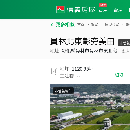
買屋
賣屋
更多相似
首頁
買屋
區域找屋
彰
員林北東彰旁美田
非信義
地址
彰化縣員林市員林市東北段
建
地坪
1120.95坪
主建物
--
細項
非信義物件