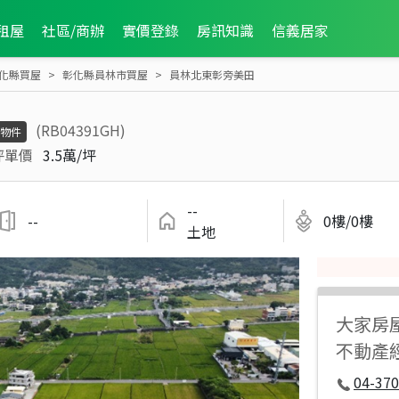
租屋
社區/商辦
實價登錄
房訊知識
信義居家
化縣買屋
彰化縣員林市買屋
員林北東彰旁美田
(RB04391GH)
物件
坪單價
3.5萬/坪
--
--
0樓/0樓
土地
大家房
不動產
04-37