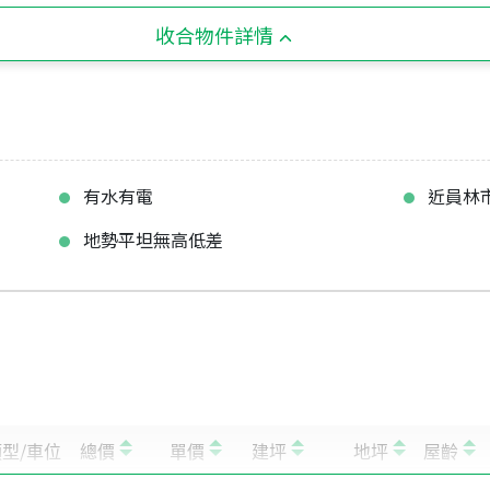
收合物件詳情
有水有電
近員林
地勢平坦無高低差