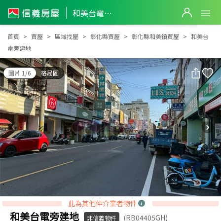
和美台電旁建地
和美台電旁建地
首頁
買屋
區域找屋
彰化縣買屋
彰化縣和美鎮買屋
和美台
電旁建地
圖片 1/6
格局圖
此為其他仲介業者物件
和美台電旁建地
(RB04405GH)
非信義物件