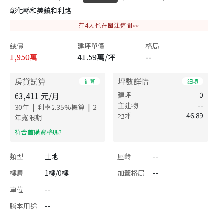
彰化縣和美鎮和利路
有
4
人也在關注這間👀
總價
建坪單價
格局
1,950
萬
41.59萬/坪
--
房貸試算
坪數詳情
計算
細項
63,411
元/月
建坪
0
主建物
--
|
|
30
年
利率
2.35
%概算
2
地坪
46.89
年寬限期
​符合首購資格嗎?
類型
土地
屋齡
--
樓層
1樓/0樓
加蓋格局
--
車位
--
謄本用途
--