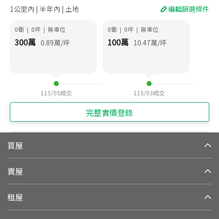
1公里內 | 半年內 | 土地
編輯篩選條件
0衛
0
坪
無車位
0衛
0
坪
無車位
|
|
|
|
300
萬
100
萬
0.89
萬/坪
10.47
萬/坪
115/05
成交
115/03
成交
完整實價登錄
買屋
賣屋
租屋