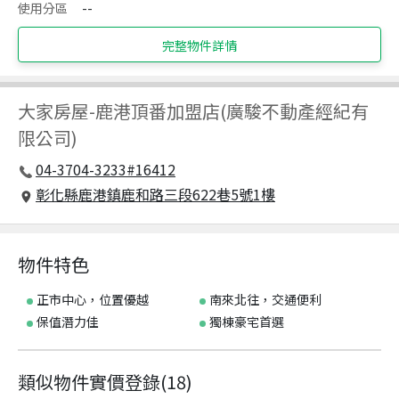
使用分區
--
完整物件詳情
大家房屋
-
鹿港頂番加盟店(廣駿不動產經紀有
限公司)
04-3704-3233#16412
彰化縣鹿港鎮鹿和路三段622巷5號1樓
物件特色
正市中心，位置優越
南來北往，交通便利
保值潛力佳
獨棟豪宅首選
類似物件實價登錄
(
18
)