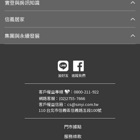
實登與房訊知識
信義居家
集團與永續發展
加好友
追蹤我們
客戶權益專線
：
0800-211-922
網路客服：
(02)2755-7666
客戶權益信箱：
cs@sinyi.com.tw
110 台北市信義區信義路五段100號
門市據點
服務條款