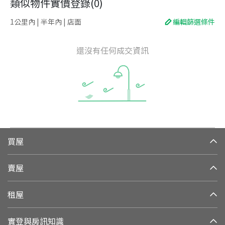
類似物件實價登錄
(
0
)
1公里內 | 半年內 | 店面
編輯篩選條件
還沒有任何成交資訊
買屋
賣屋
租屋
實登與房訊知識