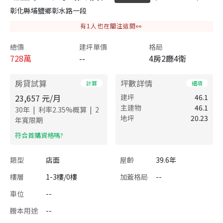
彰化縣埔鹽鄉彰水路一段
有
1
人也在關注這間👀
總價
建坪單價
格局
728
萬
--
4房2廳4衛
房貸試算
坪數詳情
計算
細項
23,657
元/月
建坪
46.1
主建物
46.1
|
|
30
年
利率
2.35
%概算
2
地坪
20.23
年寬限期
​符合首購資格嗎?
類型
店面
屋齡
39.6年
樓層
1-3樓/0樓
加蓋格局
--
車位
--
謄本用途
--