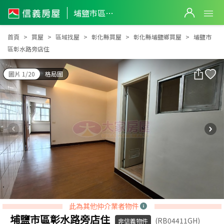
埔鹽市區彰水路旁店住
埔鹽市區彰水路旁店住
首頁
買屋
區域找屋
彰化縣買屋
彰化縣埔鹽鄉買屋
埔鹽市
區彰水路旁店住
圖片 1/20
格局圖
此為其他仲介業者物件
埔鹽市區彰水路旁店住
(RB04411GH)
非信義物件