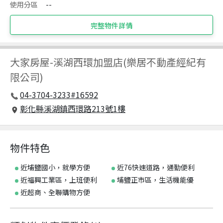
使用分區
--
完整物件詳情
大家房屋
-
溪湖西環加盟店(樂居不動產經紀有
限公司)
04-3704-3233#16592
彰化縣溪湖鎮西環路213號1樓
物件特色
近埔鹽國小，就學方便
近76快速道路，通勤便利
近福興工業區，上班便利
埔鹽正市區，生活機能優
近超商、全聯購物方便