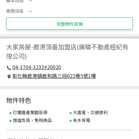
謄本用途
--
使用分區
--
完整物件詳情
大家房屋
-
鹿港頂番加盟店(廣駿不動產經紀有
限公司)
04-3704-3233#20020
彰化縣鹿港鎮鹿和路三段622巷5號1樓
物件特色
打鐵厝產業園區旁
大面寬、交通便利
增值性高，免稅商品
有水有電