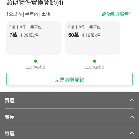
類似物件實價登錄
(
4
)
1公里內 | 半年內 | 土地
編輯篩選條件
0衛
0
坪
無車位
0衛
0
坪
無車位
|
|
|
|
7
萬
60
萬
1.29
萬/坪
4.16
萬/坪
115/06
成交
115/02
成交
完整實價登錄
買屋
賣屋
租屋