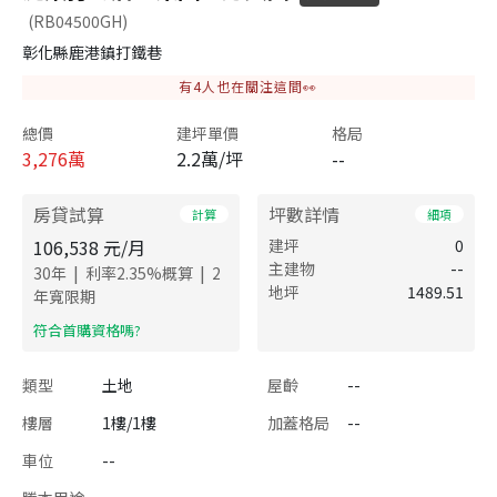
(RB04500GH)
彰化縣鹿港鎮打鐵巷
有
4
人也在關注這間👀
總價
建坪單價
格局
3,276
萬
2.2萬/坪
--
房貸試算
坪數詳情
計算
細項
106,538
元/月
建坪
0
主建物
--
|
|
30
年
利率
2.35
%概算
2
地坪
1489.51
年寬限期
​符合首購資格嗎?
類型
土地
屋齡
--
樓層
1樓/1樓
加蓋格局
--
車位
--