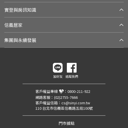
實登與房訊知識
信義居家
集團與永續發展
加好友
追蹤我們
客戶權益專線
：
0800-211-922
網路客服：
(02)2755-7666
客戶權益信箱：
cs@sinyi.com.tw
110 台北市信義區信義路五段100號
門市據點