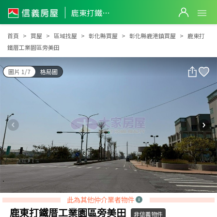
鹿東打鐵厝工業園區旁美田
鹿東打鐵厝工業園區旁美田
首頁
買屋
區域找屋
彰化縣買屋
彰化縣鹿港鎮買屋
鹿東打
鐵厝工業園區旁美田
圖片 1/7
格局圖
此為其他仲介業者物件
鹿東打鐵厝工業園區旁美田
非信義物件