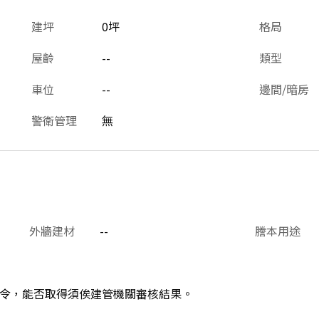
建坪
0坪
格局
屋齡
--
類型
車位
--
邊間/暗房
警衛管理
無
外牆建材
--
謄本用途
令，能否取得須俟建管機關審核結果。