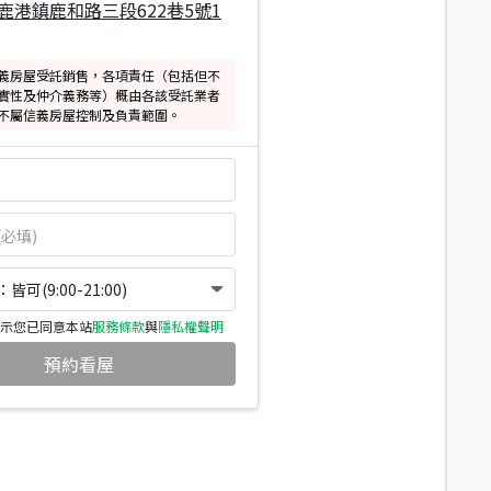
鹿港鎮鹿和路三段622巷5號1
義房屋受託銷售，各項責任（包括但不
實性及仲介義務等）概由各該受託業者
不屬信義房屋控制及負責範圍。
可(9:00-21:00)
示您已同意本站
服務條款
與
隱私權聲明
預約看屋