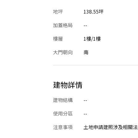
地坪
138.55坪
加蓋格局
--
樓層
1樓/1樓
大門朝向
南
建物詳情
建物結構
--
使用分區
--
注意事項
土地申請建照涉及相關法