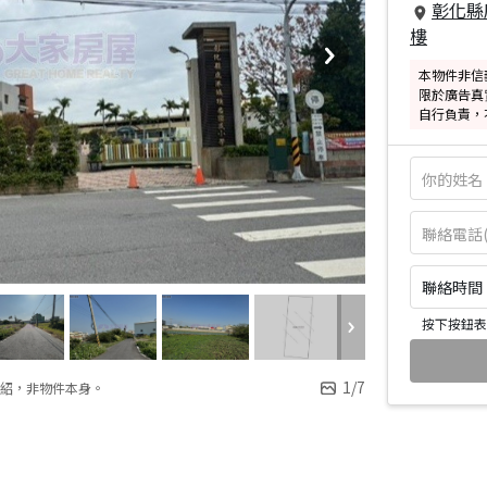
彰化縣
樓
本物件非信
限於廣告真
自行負責，
聯絡時間：皆
按下按鈕表
1
/
7
紹，非物件本身。