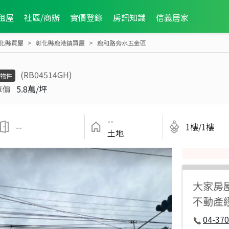
租屋
社區/商辦
實價登錄
房訊知識
信義居家
化縣買屋
彰化縣鹿港鎮買屋
鹿和路旁水五金區
(RB04514GH)
物件
單價
5.8萬/坪
--
--
1樓/1樓
土地
大家房
不動產
04-37