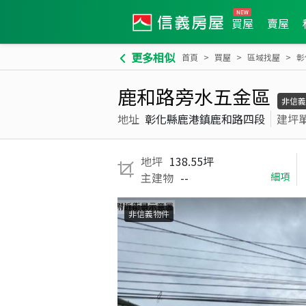
買屋
賣屋
更多相似
首頁
買屋
區域找屋
彰
鹿和路旁水五金區
非信義
地址
彰化縣鹿港鎮鹿和路四段
建坪
地坪
138.55坪
主建物
--
細項
非信義物件