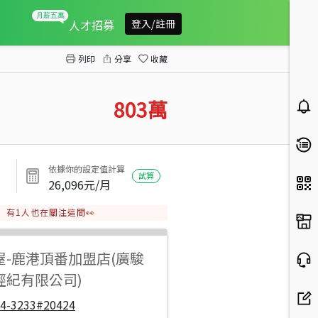
鹿和路旁水五金區
人才招募
登入/註冊
列印
分享
收藏
803
萬
依據你的設定值計算
試算
26,096
元/月
有
1
人也在關注這間👀
屋
-
鹿港頂番加盟店(廣駿
經紀有限公司)
04-3233#20424