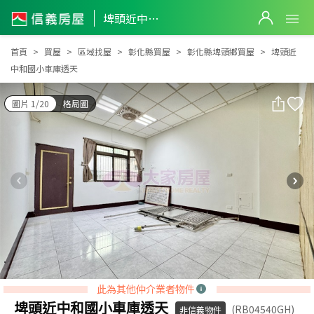
埤頭近中和國小車庫透天
埤頭近中和國小車庫透天
首頁
買屋
區域找屋
彰化縣買屋
彰化縣埤頭鄉買屋
埤頭近
中和國小車庫透天
圖片 1/20
格局圖
此為其他仲介業者物件
埤頭近中和國小車庫透天
(RB04540GH)
非信義物件