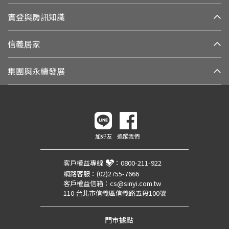
實登與房訊知識
信義居家
集團與永續發展
加好友
追蹤我們
客戶權益專線
：
0800-211-922
網路客服：
(02)2755-7666
客戶權益信箱：
cs@sinyi.com.tw
110 台北市信義區信義路五段100號
門市據點