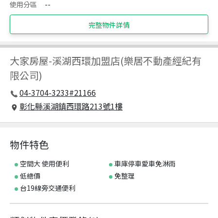
使用分區
--
完整物件詳情
大家房屋
-
溪湖西環加盟店(樂居不動產經紀有
限公司)
04-3704-3233#21166
彰化縣溪湖鎮西環路213號1樓
物件特色
空間大 使用便利
車庫停車愛車免淋雨
低總價
免整理
台19線旁交通便利