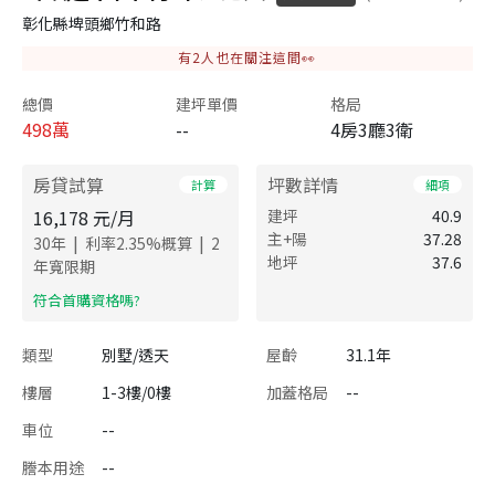
彰化縣埤頭鄉竹和路
有
2
人也在關注這間👀
總價
建坪單價
格局
498
萬
--
4房3廳3衛
房貸試算
坪數詳情
計算
細項
16,178
元/月
建坪
40.9
主+陽
37.28
|
|
30
年
利率
2.35
%概算
2
地坪
37.6
年寬限期
​符合首購資格嗎?
類型
別墅/透天
屋齡
31.1年
樓層
1-3樓/0樓
加蓋格局
--
車位
--
謄本用途
--