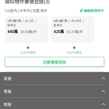
類似物件實價登錄
(
3
)
1公里內 | 半年內 | 別墅/透天
編輯篩選條件
5房3廳5衛
42.2
坪
4房2廳3衛
40.89
坪
|
|
|
|
無車位
無車位
440
萬
420
萬
10.43
萬/坪
10.27
萬/坪
115/06
成交
115/03
成交
完整實價登錄
買屋
賣屋
租屋