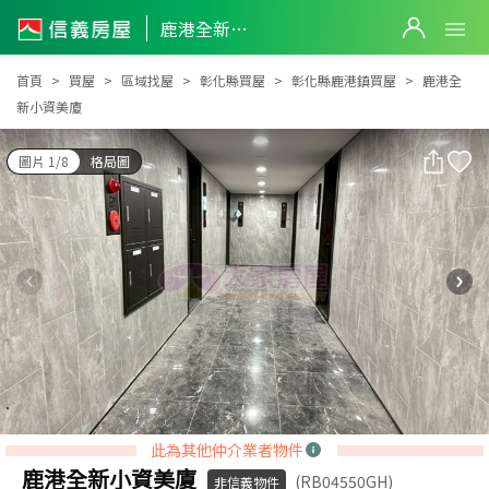
鹿港全新小資美廈
鹿港全新小資美廈
首頁
買屋
區域找屋
彰化縣買屋
彰化縣鹿港鎮買屋
鹿港全
新小資美廈
圖片 1/8
格局圖
此為其他仲介業者物件
鹿港全新小資美廈
(RB04550GH)
非信義物件