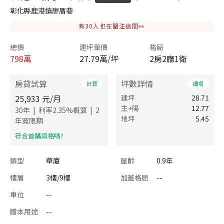
彰化縣鹿港鎮廖厝巷
有
30
人也在關注這間👀
總價
建坪單價
格局
798
萬
27.79萬/坪
2房2廳1衛
房貸試算
坪數詳情
計算
細項
25,933
元/月
建坪
28.71
主+陽
12.77
|
|
30
年
利率
2.35
%概算
2
地坪
5.45
年寬限期
​符合首購資格嗎?
類型
華廈
屋齡
0.9年
樓層
3樓/9樓
加蓋格局
--
車位
--
謄本用途
--