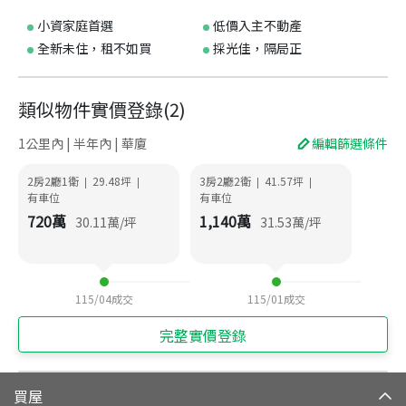
小資家庭首選
低價入主不動產
全新未住，租不如買
採光佳，隔局正
類似物件實價登錄
(
2
)
1公里內 | 半年內 | 華廈
編輯篩選條件
2房2廳1衛
29.48
坪
3房2廳2衛
41.57
坪
|
|
|
|
有車位
有車位
720
萬
1,140
萬
30.11
萬/坪
31.53
萬/坪
115/04
成交
115/01
成交
完整實價登錄
買屋