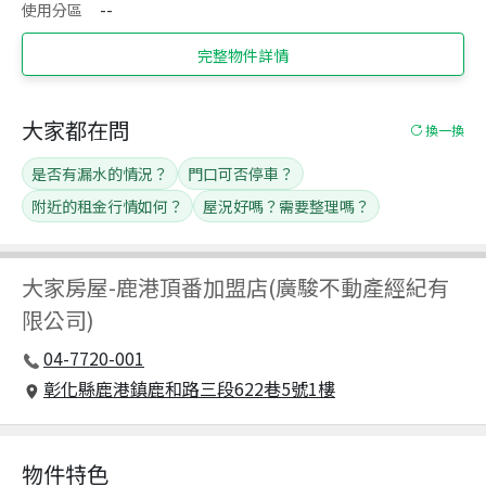
使用分區
--
完整物件詳情
大家都在問
換一換
是否有漏水的情況？
門口可否停車？
附近的租金行情如何？
屋況好嗎？需要整理嗎？
大家房屋
-
鹿港頂番加盟店(廣駿不動產經紀有
限公司)
04-7720-001
彰化縣鹿港鎮鹿和路三段622巷5號1樓
物件特色