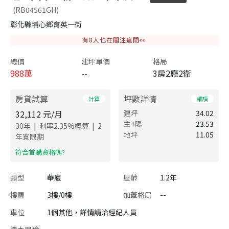
(RB04561GH)
彰化縣埔心鄉育英一街
有
8
人也在關注這間👀
總價
建坪單價
格局
988
萬
--
3房2廳2衛
房貸試算
坪數詳情
計算
細項
32,112
元/月
建坪
34.02
主+陽
23.53
|
|
30
年
利率
2.35
%概算
2
地坪
11.05
年寬限期
​符合首購資格嗎?
類型
華廈
屋齡
1.2年
樓層
3樓/0樓
加蓋格局
--
車位
1個其他，詳情請洽經紀人員