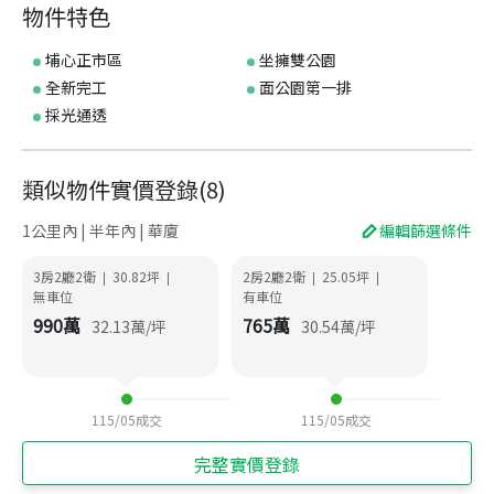
物件特色
埔心正市區
坐擁雙公園
全新完工
面公園第一排
採光通透
類似物件實價登錄
(
8
)
1公里內 | 半年內 | 華廈
編輯篩選條件
3房2廳2衛
30.82
坪
2房2廳2衛
25.05
坪
|
|
|
|
無車位
有車位
990
萬
765
萬
32.13
萬/坪
30.54
萬/坪
115/05
成交
115/05
成交
完整實價登錄