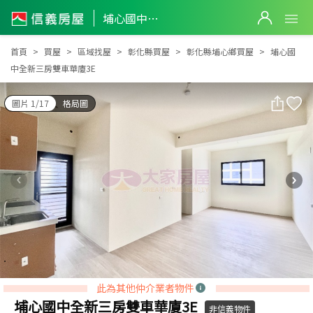
埔心國中全新三房雙車華廈3E
埔心國中全新三房雙車華廈3E
首頁
買屋
區域找屋
彰化縣買屋
彰化縣埔心鄉買屋
埔心國
中全新三房雙車華廈3E
圖片 1/17
格局圖
此為其他仲介業者物件
埔心國中全新三房雙車華廈3E
非信義物件