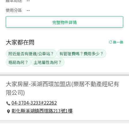
謄本用途
--
使用分區
--
完整物件詳情
大家都在問
換一換
附近是否有捷運/公車站？
有管理費嗎？費用多少？
格局為何？
土地屬性為何？
大家房屋
-
溪湖西環加盟店(樂居不動產經紀有
限公司)
04-3704-3233#22262
彰化縣溪湖鎮西環路213號1樓