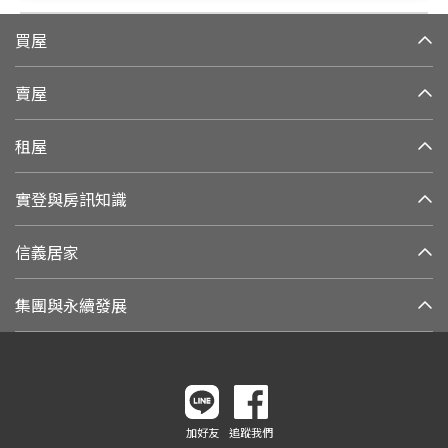
買屋
賣屋
租屋
實登與房訊知識
信義居家
集團與永續發展
加好友
追蹤我們