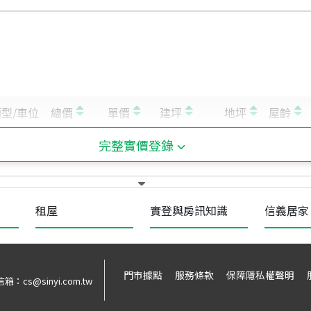
完整實價登錄
租屋
實登與房訊知識
信義居家
門市據點
服務條款
保障隱私權聲明
信箱：
cs@sinyi.com.tw