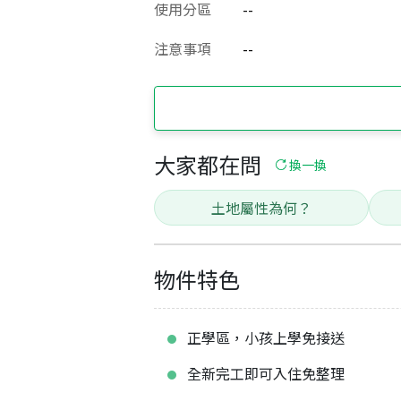
使用分區
--
注意事項
--
大家都在問
換一換
土地屬性為何？
物件特色
正學區，小孩上學免接送
全新完工即可入住免整理