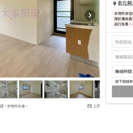
彰化縣
本物件非信
限於廣告真
自行負責，
聯絡時間：皆
按下按鈕表
1
/
9
紹，非物件本身。