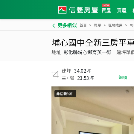
買屋
賣屋
更多相似
首頁
買屋
區域找屋
彰
埔心國中全新三房平車
地址
彰化縣埔心鄉育英一街
建坪單
建坪
34.02坪
主+陽
23.53坪
細項
非信義物件