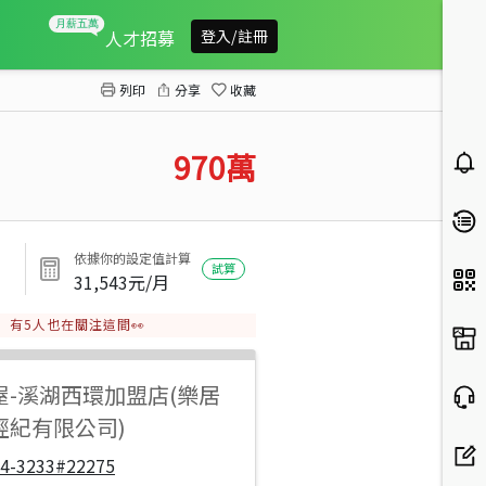
埔心國中全新三房平車3D
人才招募
登入/註冊
列印
分享
收藏
970
萬
依據你的設定值計算
試算
31,543
元/月
有
5
人也在關注這間👀
屋
-
溪湖西環加盟店(樂居
經紀有限公司)
04-3233#22275