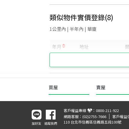
類似物件實價登錄
(
8
)
1公里內 | 半年內 | 華廈
買屋
賣屋
客戶權益專線
：
0800-211-922
網路客服：
(02)2755-7666
客戶權益
110 台北市信義區信義路五段100號
加好友
追蹤我們