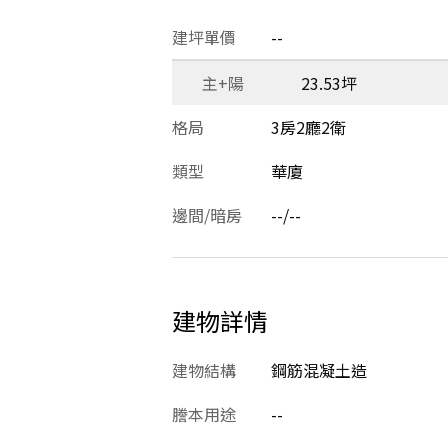
建坪單價
--
主+陽
23.53坪
格局
3房2廳2衛
類型
華廈
邊間/暗房
--/--
建物詳情
建物結構
鋼筋混凝土造
謄本用途
--