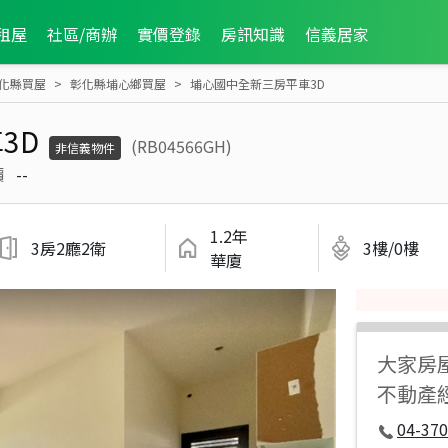
租屋
社區/商辦
實價登錄
房訊知識
信義居家
化縣買屋
彰化縣埔心鄉買屋
埔心國中全新三房平車3D
3D
(RB04566GH)
非信義物件
價
--
1.2年
3房2廳2衛
3樓/0樓
華廈
大家房
不動產
04-37