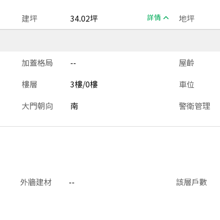
建坪
34.02坪
詳情
地坪
加蓋格局
--
屋齡
樓層
3樓/0樓
車位
大門朝向
南
警衛管理
外牆建材
--
該層戶數