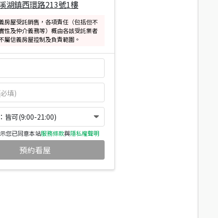
溪湖鎮西環路213號1樓
義房屋受託銷售，各項責任（包括但不
實性及仲介義務等）概由各該受託業者
不屬信義房屋控制及負責範圍。
可(9:00-21:00)
示您已同意本站
服務條款
與
隱私權聲明
預約看屋