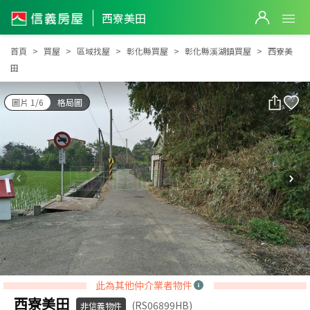
西寮美田
西寮美田
首頁
買屋
區域找屋
彰化縣買屋
彰化縣溪湖鎮買屋
西寮美
田
圖片 1/6
格局圖
此為其他仲介業者物件
西寮美田
(RS06899HB)
非信義物件