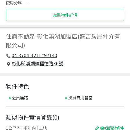
使用分區
--
完整物件詳情
住商不動產
-
彰化溪湖加盟店(盛吉房屋仲介有
限公司)
04-3704-3211#97140
彰化縣溪湖鎮福德路36號
物件特色
近員鹿路
投資自用皆宜
類似物件實價登錄
(
0
)
1公里內 | 半年內 | 土地
編輯篩選條件