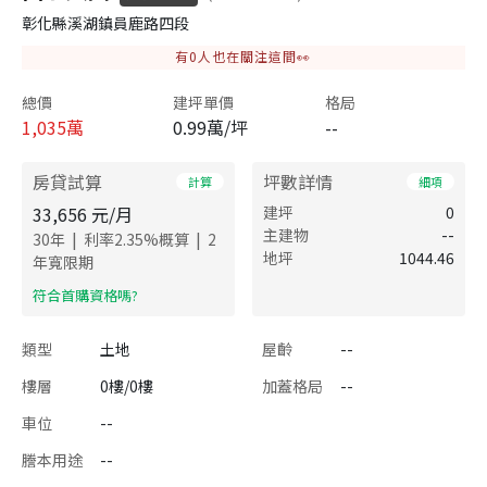
彰化縣溪湖鎮員鹿路四段
有
0
人也在關注這間👀
總價
建坪單價
格局
1,035
萬
0.99萬/坪
--
房貸試算
坪數詳情
計算
細項
33,656
元/月
建坪
0
主建物
--
|
|
30
年
利率
2.35
%概算
2
地坪
1044.46
年寬限期
​符合首購資格嗎?
類型
土地
屋齡
--
樓層
0樓/0樓
加蓋格局
--
車位
--
謄本用途
--