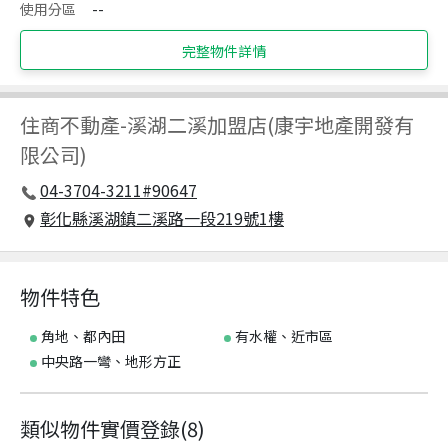
使用分區
--
完整物件詳情
住商不動產
-
溪湖二溪加盟店(康宇地產開發有
限公司)
04-3704-3211#90647
彰化縣溪湖鎮二溪路一段219號1樓
物件特色
角地、都內田
有水權、近市區
中央路一彎、地形方正
類似物件實價登錄
(
8
)