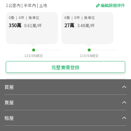
1公里內 | 半年內 | 土地
編輯篩選條件
0衛
0
坪
無車位
0衛
0
坪
無車位
|
|
|
|
350
萬
27
萬
0.61
萬/坪
3.48
萬/坪
115/06
成交
115/04
成交
完整實價登錄
買屋
賣屋
租屋