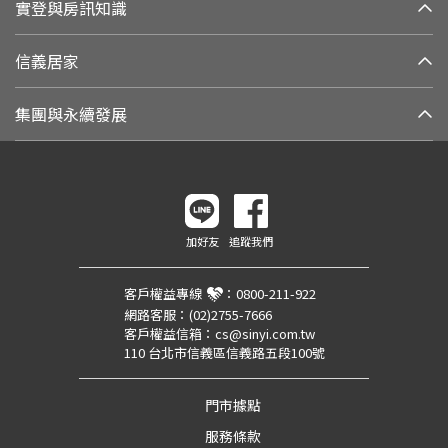
實登與房訊知識
信義居家
集團與永續發展
加好友
追蹤我們
客戶權益專線
：
0800-211-922
網路客服：
(02)2755-7666
客戶權益信箱：
cs@sinyi.com.tw
110 台北市信義區信義路五段100號
門市據點
服務條款