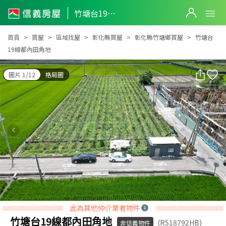
竹塘台19線都內田角地
竹塘台19線都內田角地
首頁
買屋
區域找屋
彰化縣買屋
彰化縣竹塘鄉買屋
竹塘台
19線都內田角地
圖片 1/12
格局圖
此為其他仲介業者物件
竹塘台19線都內田角地
(RS18792HB)
非信義物件