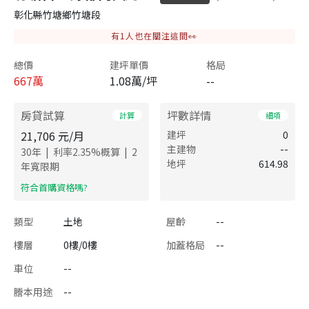
彰化縣竹塘鄉竹塘段
有
1
人也在關注這間👀
總價
建坪單價
格局
667
萬
1.08萬/坪
--
房貸試算
坪數詳情
計算
細項
21,706
元/月
建坪
0
主建物
--
|
|
30
年
利率
2.35
%概算
2
地坪
614.98
年寬限期
​符合首購資格嗎?
類型
土地
屋齡
--
樓層
0樓/0樓
加蓋格局
--
車位
--
謄本用途
--