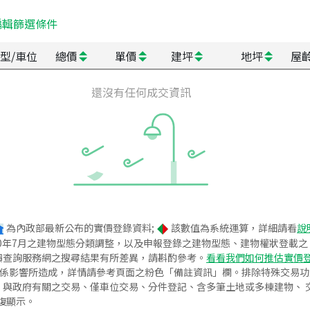
編輯篩選條件
型/車位
總價
單價
建坪
地坪
屋
還沒有任何成交資訊
為內政部最新公布的實價登錄資料;
該數值為系統運算，詳細請看
說
020年7月之建物型態分類調整，以及申報登錄之建物型態、建物權狀登載
價查詢服務網之搜尋結果有所差異，請斟酌參考。
看看我們如何推估實價
關係影響所造成，詳情請參考頁面之粉色「備註資訊」欄。排除特殊交易
與政府有關之交易、僅車位交易、分件登記、含多筆土地或多棟建物、 交
復顯示。