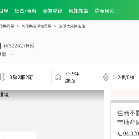
租屋
社區/商辦
實價登錄
房訊知識
信義居家
化縣買屋
彰化縣溪湖鎮買屋
溪湖大溪路店住
(RS22427HB)
單價
--
35.9年
3房2廳2衛
1-2樓/0樓
店面
住商不
宇地產
04-37