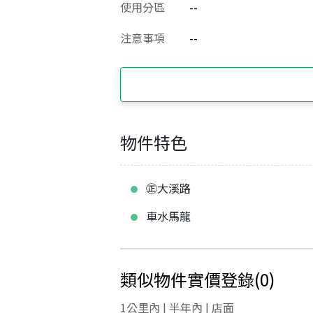
使用分區
--
注意事項
--
物件特色
㊣大溪路
車水馬龍
類似物件實價登錄
(
0
)
1公里內 | 半年內 | 店面