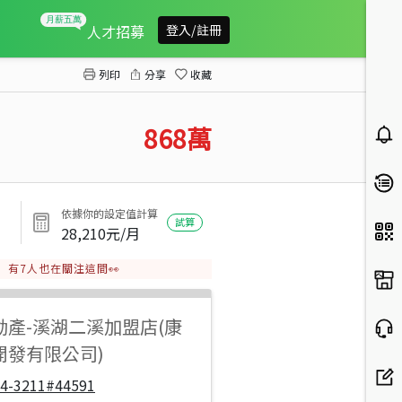
溪湖大溪路店住
人才招募
登入/註冊
列印
分享
收藏
868
萬
依據你的設定值計算
試算
28,210
元/月
有
7
人也在關注這間👀
動產
-
溪湖二溪加盟店(康
開發有限公司)
04-3211#44591