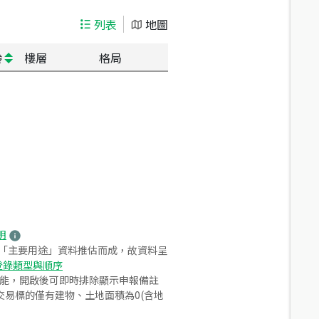
列表
地圖
齡
樓層
格局
明
之「主要用途」資料推估而成，故資料呈
登錄類型與順序
功能，開啟後可即時排除顯示申報備註
易標的僅有建物、土地面積為0(含地