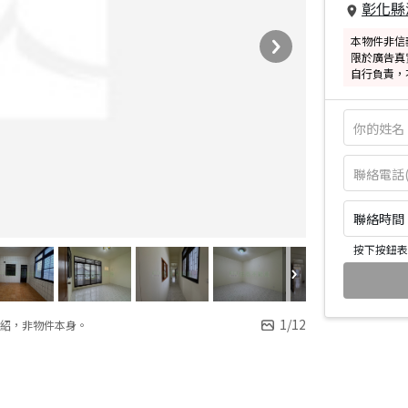
彰化縣
本物件非信
限於廣告真
自行負責，
聯絡時間：皆
按下按鈕表
1
/
12
紹，非物件本身。