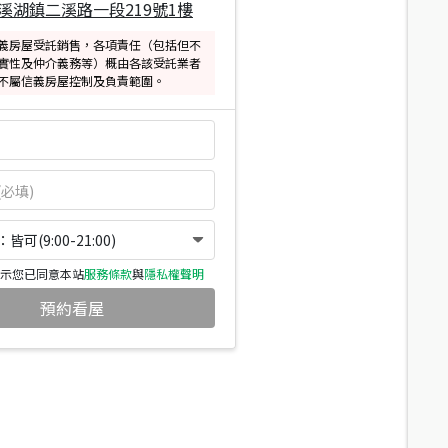
溪湖鎮二溪路一段219號1樓
義房屋受託銷售，各項責任（包括但不
實性及仲介義務等）概由各該受託業者
不屬信義房屋控制及負責範圍。
可(9:00-21:00)
示您已同意本站
服務條款
與
隱私權聲明
預約看屋