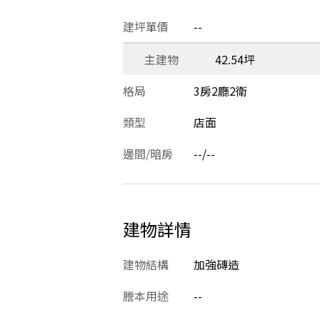
建坪單價
--
主建物
42.54坪
格局
3房2廳2衛
類型
店面
邊間/暗房
--/--
建物詳情
建物結構
加強磚造
謄本用途
--