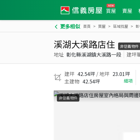
買屋
賣屋
更多相似
首頁
買屋
區域找屋
彰
溪湖大溪路店住
非信義物件
地址
彰化縣溪湖鎮大溪路一段
建坪
建坪
42.54坪
/ 地坪
23.01坪
主建物
42.54坪
細項
非信義物件