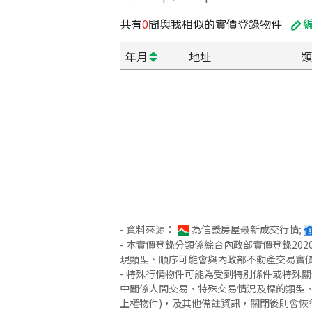
共有
0
間與我相似的實價登錄物件
年月
地址
類
- 資料來源：
為信義房屋最新成交行情;
- 本實價登錄分類係綜合內政部實價登錄2
現類型、順序可能會與內政部不動產交易實
- 特殊行情物件可能為受到特別條件或特殊
中關係人間交易、特殊交易情況及標的類型、
上權物件)，及其他備註資訊，關閉後則會恢