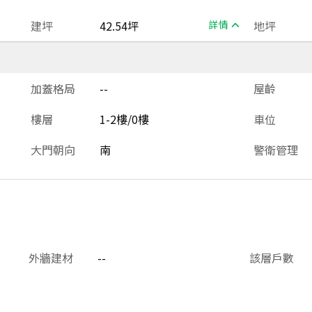
建坪
42.54坪
詳情
地坪
加蓋格局
--
屋齡
樓層
1-2樓/0樓
車位
大門朝向
南
警衛管理
外牆建材
--
該層戶數