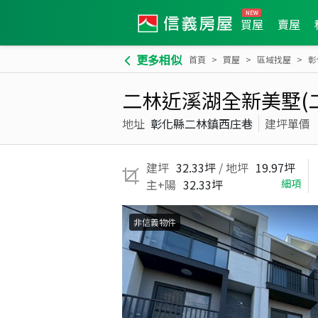
買屋
賣屋
更多相似
首頁
買屋
區域找屋
彰
二林近溪湖全新美墅(二
地址
彰化縣二林鎮西庄巷
建坪單價
建坪
32.33坪
/ 地坪
19.97坪
主+陽
32.33坪
細項
非信義物件