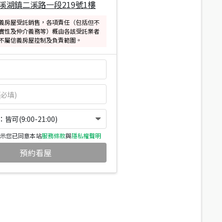
溪湖鎮二溪路一段219號1樓
義房屋受託銷售，各項責任（包括但不
實性及仲介義務等）概由各該受託業者
不屬信義房屋控制及負責範圍。
可(9:00-21:00)
示您已同意本站
服務條款
與
隱私權聲明
預約看屋