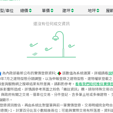
型/車位
總價
單價
建坪
地坪
屋
還沒有任何成交資訊
為內政部最新公布的實價登錄資料;
該數值為系統運算，詳細請看
說
020年7月之建物型態分類調整，以及申報登錄之建物型態、建物權狀登載
價查詢服務網之搜尋結果有所差異，請斟酌參考。
看看我們如何推估實價
關係影響所造成，詳情請參考頁面之粉色「備註資訊」欄。排除特殊交易
與政府有關之交易、僅車位交易、分件登記、含多筆土地或多棟建物、 交
復顯示。
價登錄資訊推估，再由系統比對當筆與前一筆實價登錄，交易明細完全吻
交總價)-1，計算百分比至小數點後兩位；可能與實際交易有所落差，資料