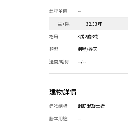
建坪單價
--
主+陽
32.33坪
格局
3房2廳3衛
類型
別墅/透天
邊間/暗房
--/--
建物詳情
建物結構
鋼筋混凝土造
謄本用途
--