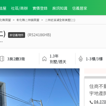
租屋
社區/商辦
實價登錄
房訊知識
信義居家
化縣買屋
彰化縣二林鎮買屋
二林近溪湖全新美墅(二)
)
(RS24186HB)
非信義物件
--
1.3年
3房2廳3衛
1-3樓/3樓
別墅/透天
住商不
宇地產
04-37