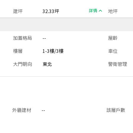
建坪
32.33坪
詳情
地坪
加蓋格局
--
屋齡
樓層
1-3樓/3樓
車位
大門朝向
東北
警衛管理
外牆建材
--
該層戶數