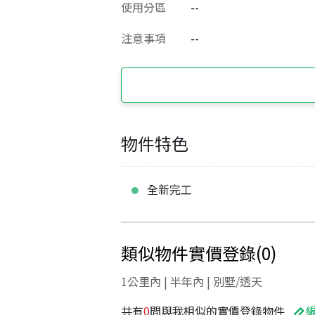
使用分區
--
注意事項
--
物件特色
全新完工
類似物件實價登錄
(
0
)
1公里內 | 半年內 | 別墅/透天
共有
0
間與我相似的實價登錄物件