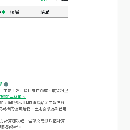
齡
樓層
格局
明
之「主要用途」資料推估而成，故資料呈
登錄類型與順序
功能，開啟後可即時排除顯示申報備註
易標的僅有建物、土地面積為0(含地
合方計算漲跌幅，當筆交易漲跌幅計算
請斟酌參考。