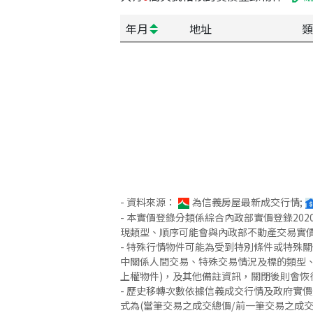
年月
地址
類
- 資料來源：
為信義房屋最新成交行情;
- 本實價登錄分類係綜合內政部實價登錄2
現類型、順序可能會與內政部不動產交易實
- 特殊行情物件可能為受到特別條件或特殊
中關係人間交易、特殊交易情況及標的類型、
上權物件)，及其他備註資訊，關閉後則會恢
- 歷史移轉次數依據信義成交行情及政府實
式為(當筆交易之成交總價/前一筆交易之成