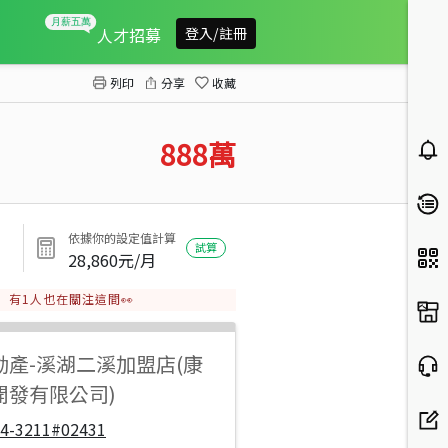
二林近溪湖全新美墅(二)
人才招募
登入/註冊
列印
分享
收藏
888
萬
依據你的設定值計算
試算
28,860
元/月
有
1
人也在關注這間👀
動產
-
溪湖二溪加盟店(康
開發有限公司)
04-3211#02431