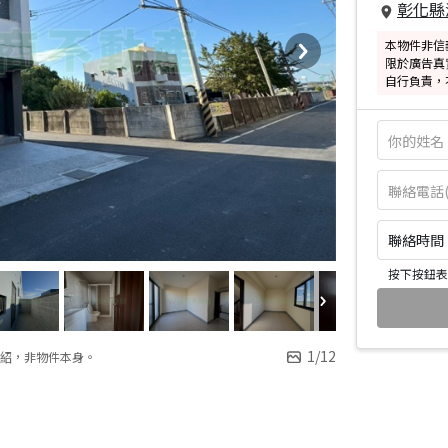
彰化縣
本物件非信
限於廣告真
自行負責，
聯絡時間：皆
按下按鈕表
1
/
12
紹，非物件本身。