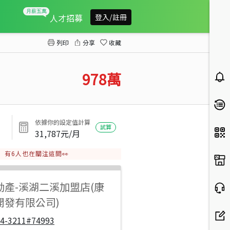
埔鹽一彎朝南美田
人才招募
登入/註冊
列印
分享
收藏
978
萬
依據你的設定值計算
試算
31,787
元/月
有
6
人也在關注這間👀
動產
-
溪湖二溪加盟店(康
開發有限公司)
04-3211#74993