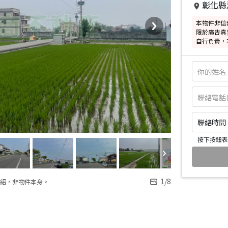
彰化縣
本物件非信
限於廣告真
自行負責，
聯絡時間：皆
按下按鈕表
1
/
8
紹，非物件本身。