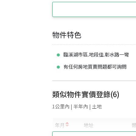
物件特色
臨溪湖市區.地段佳.彰水路一彎
有任何房地買賣問題都可詢問
類似物件實價登錄
(
6
)
1公里內 | 半年內 | 土地