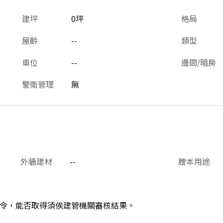
建坪
0坪
格局
屋齡
--
類型
車位
--
邊間/暗房
警衛管理
無
外牆建材
--
謄本用途
令，能否取得須俟建管機關審核結果。