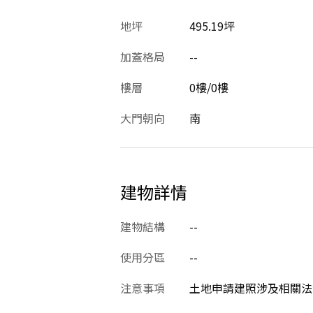
地坪
495.19坪
加蓋格局
--
樓層
0樓/0樓
大門朝向
南
建物詳情
建物結構
--
使用分區
--
注意事項
土地申請建照涉及相關法