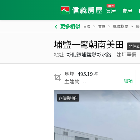
買屋
賣屋
更多相似
首頁
買屋
區域找屋
彰
埔鹽一彎朝南美田
非信義
地址
彰化縣埔鹽鄉彰水路
建坪單價
地坪
495.19坪
主建物
--
細項
非信義物件