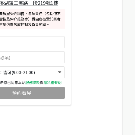
溪湖鎮二溪路一段219號1樓
義房屋受託銷售，各項責任（包括但不
實性及仲介義務等）概由各該受託業者
不屬信義房屋控制及負責範圍。
可(9:00-21:00)
示您已同意本站
服務條款
與
隱私權聲明
預約看屋