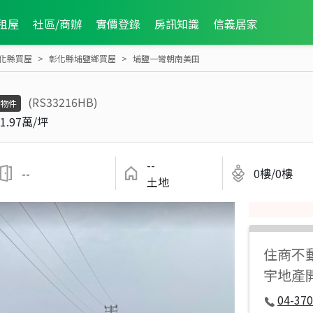
租屋
社區/商辦
實價登錄
房訊知識
信義居家
化縣買屋
彰化縣埔鹽鄉買屋
埔鹽一彎朝南美田
(RS33216HB)
物件
1.97萬/坪
--
--
0樓/0樓
土地
住商不
宇地產
04-37