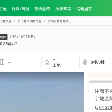
租屋
社區/商辦
實價登錄
房訊知識
信義居家
化縣買屋
彰化縣埤頭鄉買屋
埤頭溪林路旁美田
(RS41097HB)
物件
0.85萬/坪
--
--
0樓/0樓
土地
住商不
宇地產
04-37