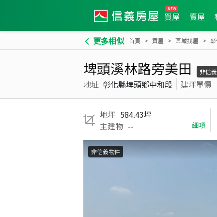
買屋
賣屋
更多相似
首頁
買屋
區域找屋
彰
埤頭溪林路旁美田
非信義
地址
彰化縣埤頭鄉中和段
建坪單價
地坪
584.43坪
主建物
--
細項
非信義物件