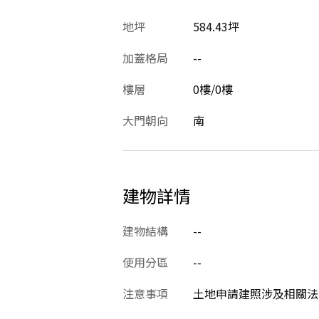
地坪
584.43坪
加蓋格局
--
樓層
0樓/0樓
大門朝向
南
建物詳情
建物結構
--
使用分區
--
注意事項
土地申請建照涉及相關法