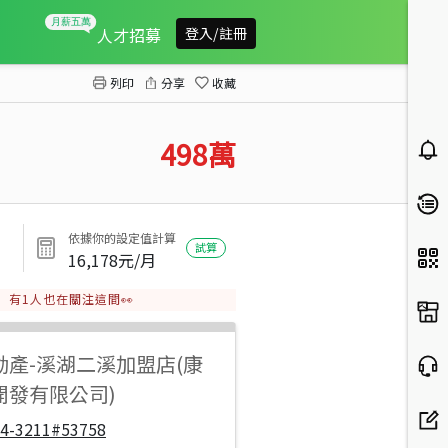
埤頭溪林路旁美田
人才招募
登入/註冊
列印
分享
收藏
498
萬
依據你的設定值計算
試算
16,178
元/月
有
1
人也在關注這間👀
動產
-
溪湖二溪加盟店(康
開發有限公司)
04-3211#53758