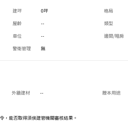
建坪
0坪
格局
屋齡
--
類型
車位
--
邊間/暗房
警衛管理
無
外牆建材
--
謄本用途
令，能否取得須俟建管機關審核結果。