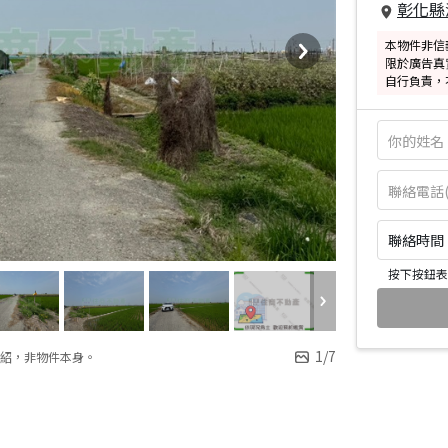
彰化縣
本物件非信
限於廣告真
自行負責，
聯絡時間：皆
按下按鈕表
1
/
7
紹，非物件本身。