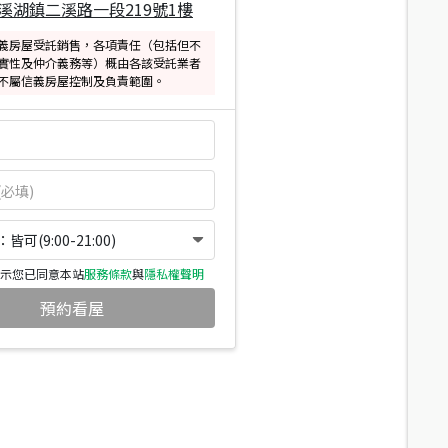
溪湖鎮二溪路一段219號1樓
義房屋受託銷售，各項責任（包括但不
實性及仲介義務等）概由各該受託業者
不屬信義房屋控制及負責範圍。
可(9:00-21:00)
示您已同意本站
服務條款
與
隱私權聲明
預約看屋