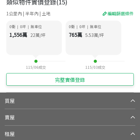
類似物件實價登錄
(
15
)
1公里內 | 半年內 | 土地
編輯篩選條件
0衛
0
坪
無車位
0衛
0
坪
無車位
|
|
|
|
1,556
萬
765
萬
22
萬/坪
5.53
萬/坪
115/06
成交
115/03
成交
完整實價登錄
買屋
賣屋
租屋