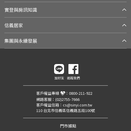
實登與房訊知識
信義居家
集團與永續發展
加好友
追蹤我們
客戶權益專線
：
0800-211-922
網路客服：
(02)2755-7666
客戶權益信箱：
cs@sinyi.com.tw
110 台北市信義區信義路五段100號
門市據點