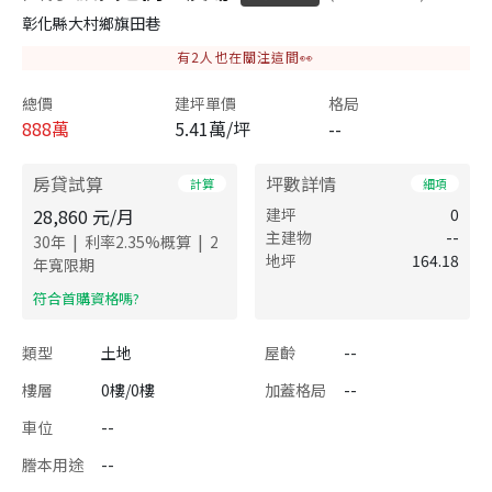
彰化縣大村鄉旗田巷
有
2
人也在關注這間👀
總價
建坪單價
格局
888
萬
5.41萬/坪
--
房貸試算
坪數詳情
計算
細項
28,860
元/月
建坪
0
主建物
--
|
|
30
年
利率
2.35
%概算
2
地坪
164.18
年寬限期
​符合首購資格嗎?
類型
土地
屋齡
--
樓層
0樓/0樓
加蓋格局
--
車位
--
謄本用途
--