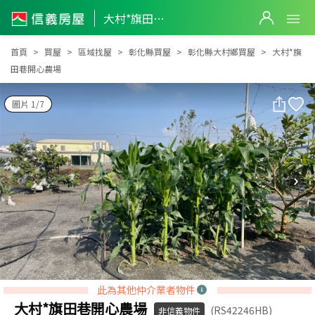
大村*旗田巷開心農場
大村*旗田巷開心農場
首頁
買屋
區域找屋
彰化縣買屋
彰化縣大村鄉買屋
大村*旗
田巷開心農場
圖片 1/7
此為其他仲介業者物件
大村*旗田巷開心農場
(RS42246HB)
非信義物件