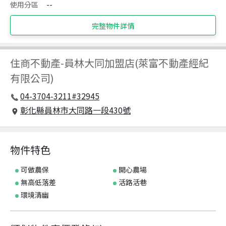
使用分區
--
完整物件詳情
住商不動產
-
員林大同加盟店(萊富不動產經紀
有限公司)
04-3704-3211#32945
彰化縣員林市大同路一段430號
物件特色
可做農保
開心農場
無高低落差
活路活巷
環境清幽