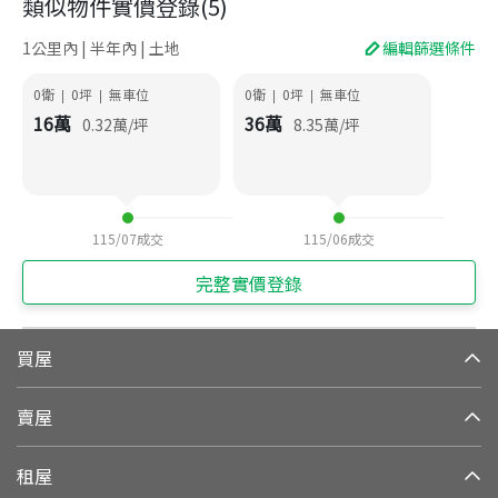
類似物件實價登錄
(
5
)
1公里內 | 半年內 | 土地
編輯篩選條件
0衛
0
坪
無車位
0衛
0
坪
無車位
|
|
|
|
16
萬
36
萬
0.32
萬/坪
8.35
萬/坪
115/07
成交
115/06
成交
完整實價登錄
買屋
賣屋
租屋