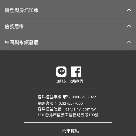
實登與房訊知識
信義居家
集團與永續發展
加好友
追蹤我們
客戶權益專線
：
0800-211-922
網路客服：
(02)2755-7666
客戶權益信箱：
cs@sinyi.com.tw
110 台北市信義區信義路五段100號
門市據點