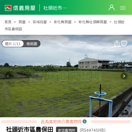
社頭近市區農保田
社頭近市區農保田
首頁
買屋
區域找屋
彰化縣買屋
彰化縣社頭鄉買屋
社頭近
市區農保田
圖片 1/11
格局圖
此為其他仲介業者物件
社頭近市區農保田
(RS44745HB)
非信義物件