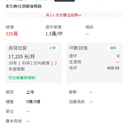
彰化縣社頭鄉復興路
有
2
人也在關注這間👀
總價
建坪單價
格局
530
萬
1.3萬/坪
--
房貸試算
坪數詳情
計算
細項
17,235
元/月
建坪
0
主建物
--
|
|
30
年
利率
2.35
%概算
2
地坪
408.09
年寬限期
​符合首購資格嗎?
類型
土地
屋齡
--
樓層
0樓/0樓
加蓋格局
--
車位
--
謄本用途
--