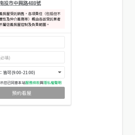
南投市中興路488號
義房屋受託銷售，各項責任（包括但不
實性及仲介義務等）概由各該受託業者
不屬信義房屋控制及負責範圍。
可(9:00-21:00)
示您已同意本站
服務條款
與
隱私權聲明
預約看屋