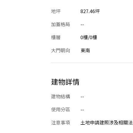
地坪
827.46坪
加蓋格局
--
樓層
0樓/0樓
大門朝向
東南
建物詳情
建物結構
--
使用分區
--
注意事項
土地申請建照涉及相關法