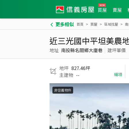
買屋
賣屋
更多相似
首頁
買屋
區域找屋
南
近三光國中平坦美農
地址
南投縣名間鄉大廈巷
建坪單價
地坪
827.46坪
主建物
--
細項
非信義物件