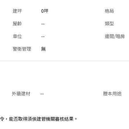
建坪
0坪
格局
屋齡
--
類型
車位
--
邊間/暗房
警衛管理
無
外牆建材
--
謄本用途
令，能否取得須俟建管機關審核結果。