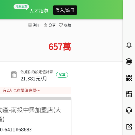
近三光國中平坦美農地
人才招募
登入/註冊
列印
分享
收藏
657
萬
依據你的設定值計算
試算
21,381
元/月
有
2
人也在關注這間👀
動產
-
南投中興加盟店(大
)
00-6411#68683