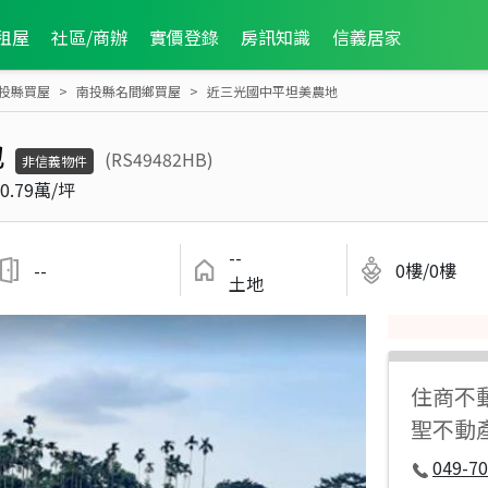
租屋
社區/商辦
實價登錄
房訊知識
信義居家
投縣買屋
南投縣名間鄉買屋
近三光國中平坦美農地
地
(RS49482HB)
非信義物件
0.79萬/坪
--
--
0樓/0樓
土地
住商不
聖不動產
049-7