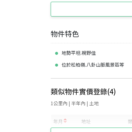
物件特色
地勢平坦.視野佳
位於松柏嶺.八卦山脈風景區等
類似物件實價登錄
(
4
)
1公里內 | 半年內 | 土地