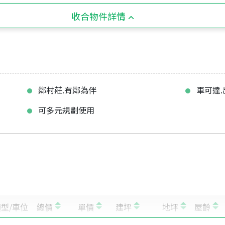
收合物件詳情
鄰村莊.有鄰為伴
車可達
可多元規劃使用