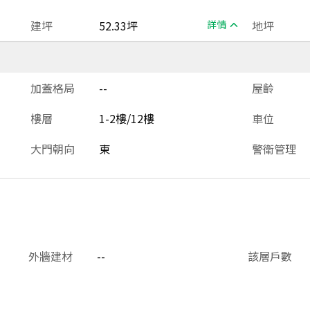
建坪
52.33坪
詳情
地坪
加蓋格局
--
屋齡
樓層
1-2樓/12樓
車位
大門朝向
東
警衛管理
外牆建材
--
該層戶數