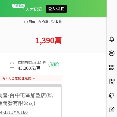
東山商圈超值挑高金店面
人才招募
登入/註冊
列印
分享
收藏
1,390
萬
依據你的設定值計算
試算
45,200
元/月
有
4
人也在關注這間👀
動產
-
台中屯區加盟店(凱
產開發有限公司)
04-3211#76160