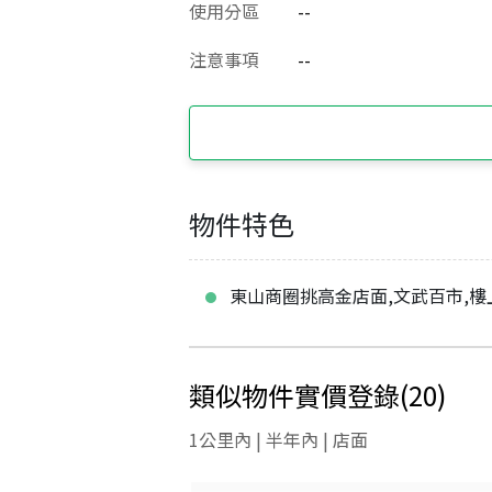
使用分區
--
注意事項
--
物件特色
東山商圈挑高金店面,文武百市,樓
類似物件實價登錄
(
20
)
1公里內 | 半年內 | 店面