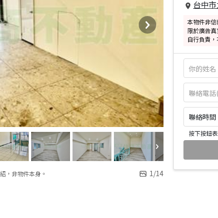
台中市
本物件非信
限於廣告真
自行負責，
聯絡時間：皆
按下按鈕表
1
/
14
紹，非物件本身。