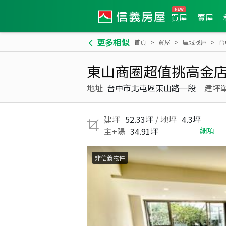
買屋
賣屋
更多相似
首頁
買屋
區域找屋
台
東山商圈超值挑高金
地址
台中市北屯區東山路一段
建坪
建坪
52.33坪
/ 地坪
4.3坪
主+陽
34.91坪
細項
非信義物件