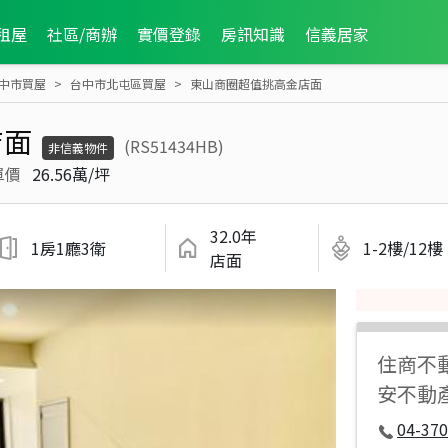
租屋
社區/商辦
實價登錄
房訊知識
信義居家
中市買屋
台中市北屯區買屋
東山商圈超值挑高金店面
店面
(RS51434HB)
非信義物件
單價
26.56萬/坪
32.0年
1房1廳3衛
1-2樓/12樓
店面
住商不
安不動
04-37