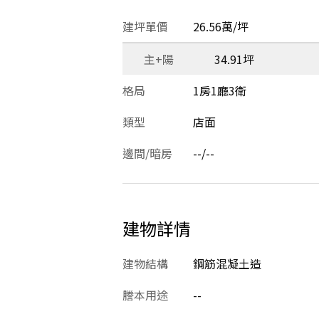
建坪單價
26.56萬/坪
主+陽
34.91坪
格局
1房1廳3衛
類型
店面
邊間/暗房
--/--
建物詳情
建物結構
鋼筋混凝土造
謄本用途
--