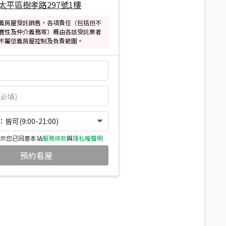
太平區樹孝路297號1樓
義房屋受託銷售，各項責任（包括但不
實性及仲介義務等）概由各該受託業者
不屬信義房屋控制及負責範圍。
可(9:00-21:00)
示您已同意本站
服務條款
與
隱私權聲明
預約看屋