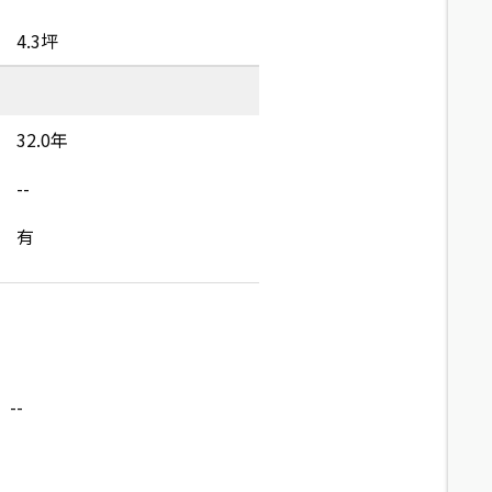
4.3坪
32.0年
--
有
--