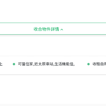
收合物件詳情
上
可當住家,近太原車站,生活機能佳,
收租自