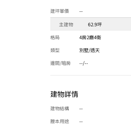
建坪單價
--
主建物
62.9坪
格局
4房2廳4衛
類型
別墅/透天
邊間/暗房
--/--
建物詳情
建物結構
--
謄本用途
--