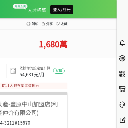
南陽綠山大別墅
人才招募
登入/註冊
列印
分享
收藏
1,680
萬
依據你的設定值計算
試算
54,631
元/月
有
11
人也在關注這間👀
動產
-
豐原中山加盟店(利
產仲介有限公司)
04-3211#15670