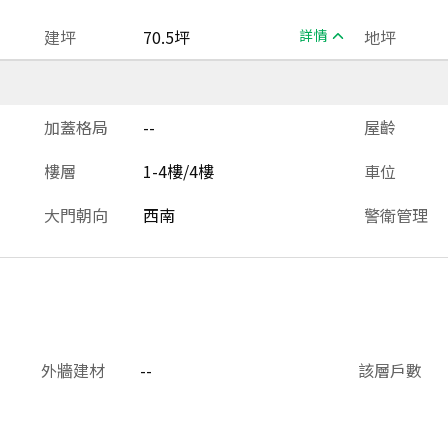
建坪
70.5坪
詳情
地坪
加蓋格局
--
屋齡
樓層
1-4樓/4樓
車位
大門朝向
西南
警衛管理
外牆建材
--
該層戶數