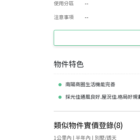
使用分區
--
注意事項
--
物件特色
南陽商圈生活機能完善
採光佳通風良好.屋況佳.格局好規
類似物件實價登錄
(
8
)
1公里內 | 半年內 | 別墅/透天