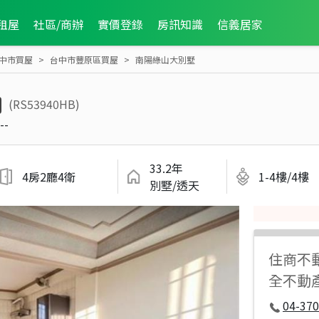
租屋
社區/商辦
實價登錄
房訊知識
信義居家
中市買屋
台中市豐原區買屋
南陽綠山大別墅
(RS53940HB)
--
33.2年
4房2廳4衛
1-4樓/4樓
別墅/透天
住商不
全不動
04-37