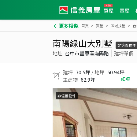
買屋
賣屋
更多相似
首頁
買屋
區域找屋
台
南陽綠山大別墅
非信義物件
地址
台中市豐原區南陽路
建坪單價
建坪
70.5坪
/ 地坪
50.94坪
主建物
62.9坪
細項
非信義物件