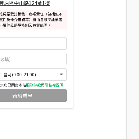
豐原區中山路124號1樓
義房屋受託銷售，各項責任（包括但不
實性及仲介義務等）概由各該受託業者
不屬信義房屋控制及負責範圍。
可(9:00-21:00)
示您已同意本站
服務條款
與
隱私權聲明
預約看屋