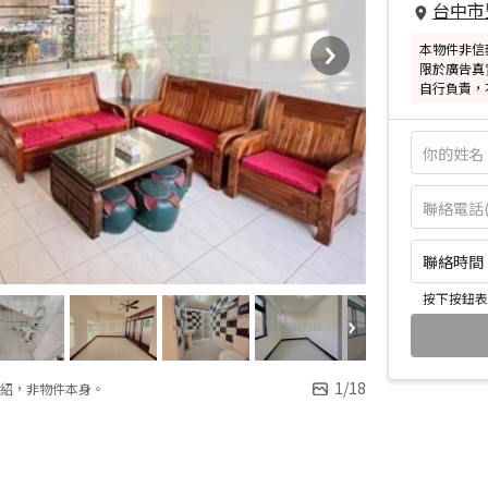
台中市
本物件非信
限於廣告真
自行負責，
聯絡時間：皆
按下按鈕表
1
/
18
紹，非物件本身。