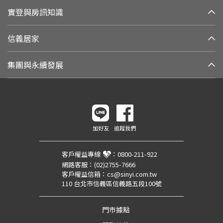
實登與房訊知識
信義居家
集團與永續發展
加好友
追蹤我們
客戶權益專線
：
0800-211-922
網路客服：
(02)2755-7666
客戶權益信箱：
cs@sinyi.com.tw
110 台北市信義區信義路五段100號
門市據點