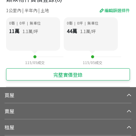
1公里內 | 半年內 | 土地
編輯篩選條件
0衛
0
坪
無車位
0衛
0
坪
無車位
|
|
|
|
11
萬
44
萬
1.1
萬/坪
1.1
萬/坪
115/05
成交
115/05
成交
完整實價登錄
買屋
賣屋
租屋