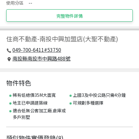
使用分區
--
完整物件詳情
住商不動產
-
南投中興加盟店(大聖不動產)
049-700-6411#53750
南投縣南投市中興路488號
物件特色
稀有低總價35M大面寬
上國3及中投公路只需4分鐘
地主已申請建築線
可規劃多種選擇
適合低無公害加工廠.倉庫或
多戶別墅
類似物件實價登錄
(
8
)