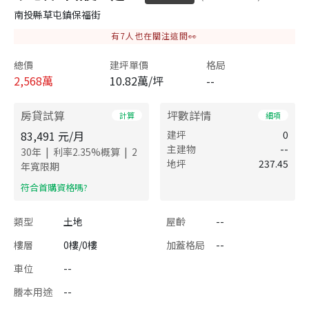
南投縣草屯鎮保福街
有
7
人也在關注這間👀
總價
建坪單價
格局
2,568
萬
10.82萬/坪
--
房貸試算
坪數詳情
計算
細項
83,491
元/月
建坪
0
主建物
--
|
|
30
年
利率
2.35
%概算
2
地坪
237.45
年寬限期
​符合首購資格嗎?
類型
土地
屋齡
--
樓層
0樓/0樓
加蓋格局
--
車位
--
謄本用途
--