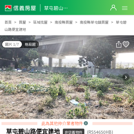
草屯碧山路便宜建地
草屯碧山路便宜建地
首頁
買屋
區域找屋
南投縣買屋
南投縣草屯鎮買屋
草屯碧
山路便宜建地
圖片 1/7
格局圖
此為其他仲介業者物件
草屯碧山路便宜建地
(RS54650HB)
非信義物件