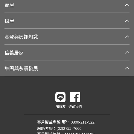
賣屋
租屋
實登與房訊知識
信義居家
集團與永續發展
加好友
追蹤我們
客戶權益專線
：
0800-211-922
網路客服：
(02)2755-7666
客戶權益信箱：
cs@sinyi.com.tw