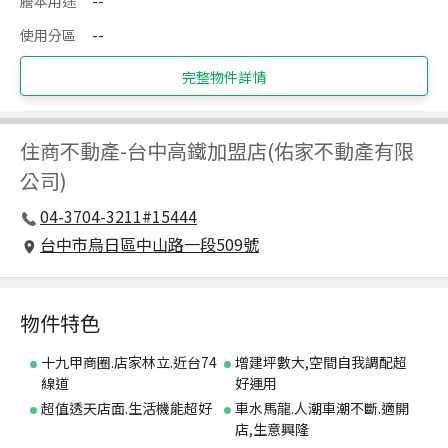
謄本用途
--
使用分區
--
完整物件詳情
住商不動產
-
台中高鐵加盟店(佑家不動產有限
公司)
04-3704-3211#15444
台中市烏日區中山路一段509號
物件特色
十九甲商圈.店家林立.近台74
增建坪數大,空間自我調配超
線道
好運用
超值透天店面.生活機能超好
車水馬龍.人潮車潮不斷.適開
店,生意興隆