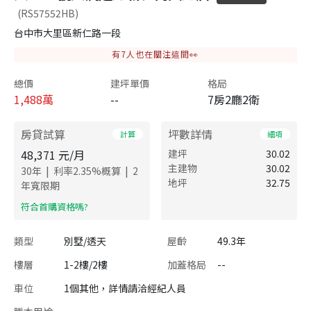
(RS57552HB)
台中市大里區新仁路一段
有
7
人也在關注這間👀
總價
建坪單價
格局
1,488
萬
--
7房2廳2衛
房貸試算
坪數詳情
計算
細項
48,371
元/月
建坪
30.02
主建物
30.02
|
|
30
年
利率
2.35
%概算
2
地坪
32.75
年寬限期
​符合首購資格嗎?
類型
別墅/透天
屋齡
49.3年
樓層
1-2樓/2樓
加蓋格局
--
車位
1個其他，詳情請洽經紀人員