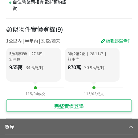
自住.營業兩相宜.歡迎預約鑑
賞
類似物件實價登錄
(
9
)
1公里內 | 半年內 | 別墅/透天
編輯篩選條件
5房3廳3衛
27.6
坪
3房2廳2衛
28.11
坪
|
|
|
|
無車位
無車位
955
萬
870
萬
34.6
萬/坪
30.95
萬/坪
115/04
成交
115/03
成交
完整實價登錄
買屋