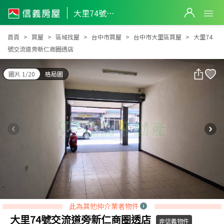
大里74號交流道旁新仁商圈透店
大里74號交流道旁新仁商圈透店
首頁
買屋
區域找屋
台中市買屋
台中市大里區買屋
大里74
號交流道旁新仁商圈透店
圖片 1/20
格局圖
此為其他仲介業者物件
大里74號交流道旁新仁商圈透店
非信義物件