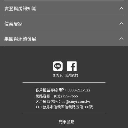
實登與房訊知識
信義居家
集團與永續發展
加好友
追蹤我們
客戶權益專線
：
0800-211-922
網路客服：
(02)2755-7666
客戶權益信箱：
cs@sinyi.com.tw
110 台北市信義區信義路五段100號
門市據點