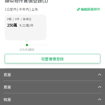
類似物件實價登錄
(
1
)
1公里內 | 半年內 | 土地
編輯篩選條件
0衛
0
坪
無車位
|
|
250
萬
9.21
萬/坪
115/03
成交
完整實價登錄
買屋
賣屋
租屋