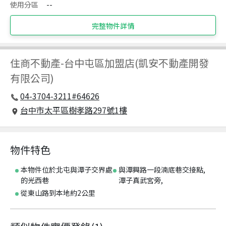
使用分區
--
完整物件詳情
住商不動產
-
台中屯區加盟店(凱安不動產開發
有限公司)
04-3704-3211#64626
台中市太平區樹孝路297號1樓
物件特色
本物件位於北屯與潭子交界處
與潭興路一段湳底巷交接點,
的光西巷
潭子真武宮旁,
從東山路到本地約2公里