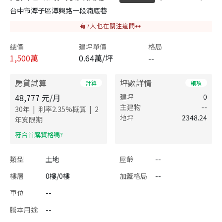
台中市潭子區潭興路一段湳底巷
有
7
人也在關注這間👀
總價
建坪單價
格局
1,500
萬
0.64萬/坪
--
房貸試算
坪數詳情
計算
細項
48,777
元/月
建坪
0
主建物
--
|
|
30
年
利率
2.35
%概算
2
地坪
2348.24
年寬限期
​符合首購資格嗎?
類型
土地
屋齡
--
樓層
0樓/0樓
加蓋格局
--
車位
--
謄本用途
--