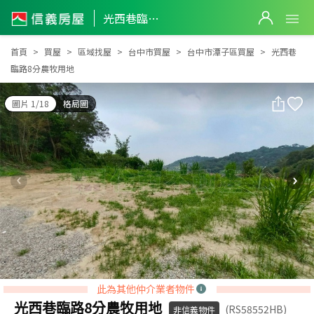
光西巷臨路8分農牧用地
光西巷臨路8分農牧用地
首頁
買屋
區域找屋
台中市買屋
台中市潭子區買屋
光西巷
臨路8分農牧用地
圖片 1/18
格局圖
此為其他仲介業者物件
光西巷臨路8分農牧用地
(RS58552HB)
非信義物件