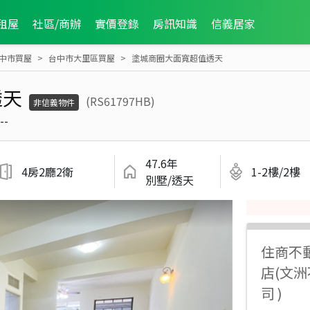
租屋
社區/商辦
實價登錄
房訊知識
信義居家
中市買屋
台中市大里區買屋
塗城商圈大面寬超值透天
透天
(RS61797HB)
非信義物件
--
47.6年
4房2廳2衛
1-2樓/2樓
別墅/透天
住商不
店(文
司 )