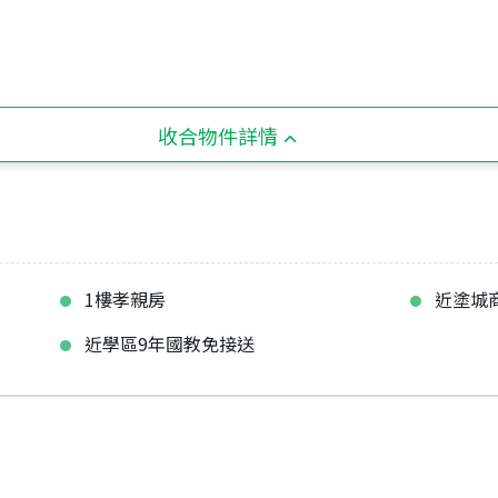
收合物件詳情
1樓孝親房
近塗城
近學區9年國教免接送