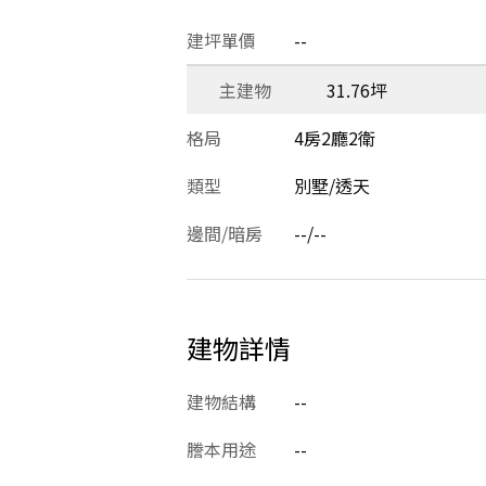
建坪單價
--
主建物
31.76坪
格局
4房2廳2衛
類型
別墅/透天
邊間/暗房
--/--
建物詳情
建物結構
--
謄本用途
--