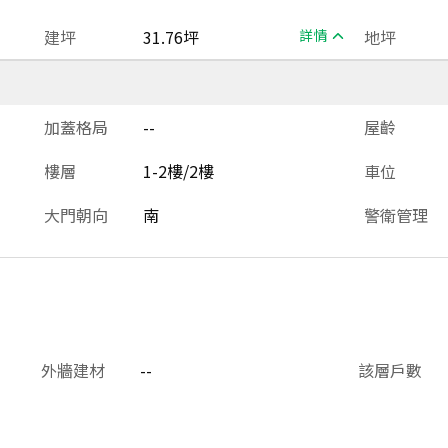
建坪
31.76坪
詳情
地坪
加蓋格局
--
屋齡
樓層
1-2樓/2樓
車位
大門朝向
南
警衛管理
外牆建材
--
該層戶數