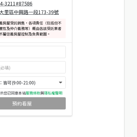
04-3211#87586
大里區中興路一段173-39號
義房屋受託銷售，各項責任（包括但不
實性及仲介義務等）概由各該受託業者
不屬信義房屋控制及負責範圍。
可(9:00-21:00)
示您已同意本站
服務條款
與
隱私權聲明
預約看屋