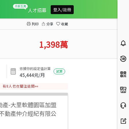
塗城商圈大面寬超值透天
人才招募
登入/註冊
列印
分享
收藏
1,398
萬
依據你的設定值計算
試算
45,444
元/月
有
8
人也在關注這間👀
動產
-
大里軟體園區加盟
洲不動產仲介經紀有限公