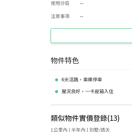
使用分區
--
注意事項
--
物件特色
6米活路，車庫停車
屋況良好，一卡皮箱入住
類似物件實價登錄
(
13
)
1公里內 | 半年內 | 別墅/透天