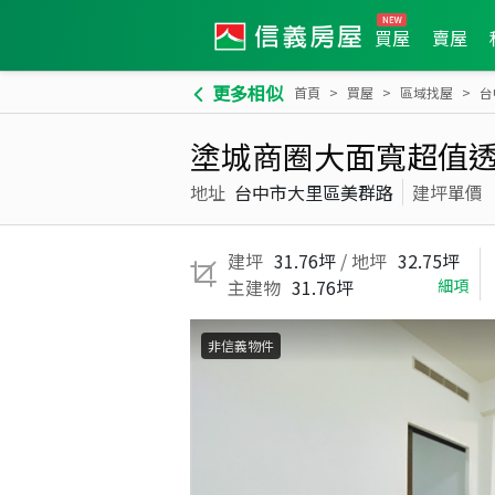
買屋
賣屋
更多相似
首頁
買屋
區域找屋
台
塗城商圈大面寬超值
地址
台中市大里區美群路
建坪單價
建坪
31.76坪
/ 地坪
32.75坪
主建物
31.76坪
細項
非信義物件