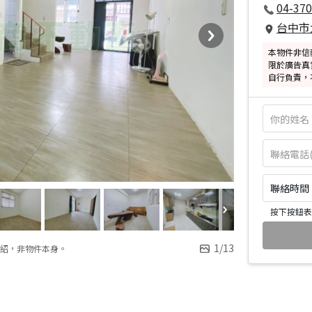
04-37
台中市
本物件非信
限於廣告真
自行負責，
聯絡時間：皆
按下按鈕表
1
/
13
紹，非物件本身。