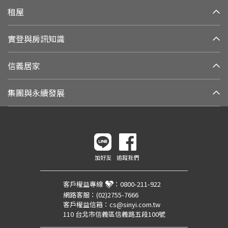
租屋
實登與房訊知識
信義居家
集團與永續發展
加好友
追蹤我們
客戶權益專線
：
0800-211-922
網路客服：
(02)2755-7666
客戶權益信箱：
cs@sinyi.com.tw
110 台北市信義區信義路五段100號