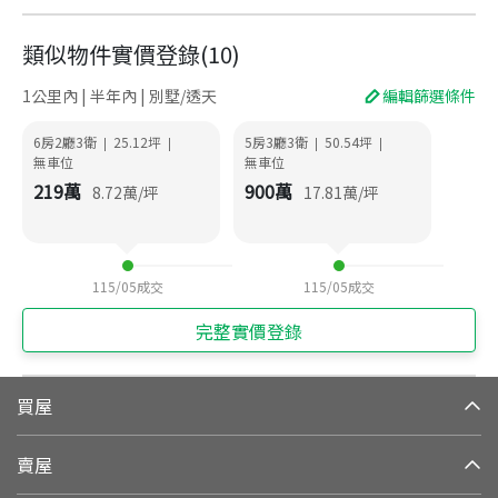
類似物件實價登錄
(
10
)
1公里內 | 半年內 | 別墅/透天
編輯篩選條件
6房2廳3衛
25.12
坪
5房3廳3衛
50.54
坪
|
|
|
|
無車位
無車位
219
萬
900
萬
8.72
萬/坪
17.81
萬/坪
115/05
成交
115/05
成交
完整實價登錄
買屋
賣屋