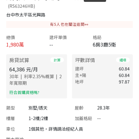
(RS63246HB)
台中市太平區光興路
有
5
人也在關注這間👀
總價
建坪單價
格局
1,980
萬
--
6房3廳5衛
房貸試算
坪數詳情
計算
細項
64,386
元/月
建坪
60.84
主+陽
60.84
|
|
30
年
利率
2.35
%概算
2
地坪
97.87
年寬限期
​符合首購資格嗎?
類型
別墅/透天
屋齡
28.3年
樓層
1-2樓/2樓
加蓋格局
--
車位
1個其他，詳情請洽經紀人員