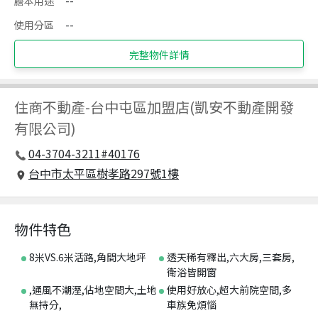
謄本用途
--
使用分區
--
完整物件詳情
住商不動產
-
台中屯區加盟店(凱安不動產開發
有限公司)
04-3704-3211#40176
台中市太平區樹孝路297號1樓
物件特色
8米VS.6米活路,角間大地坪
透天稀有釋出,六大房,三套房,
衛浴皆開窗
,通風不潮溼,佔地空間大,土地
使用好放心,超大前院空間,多
無持分,
車族免煩惱