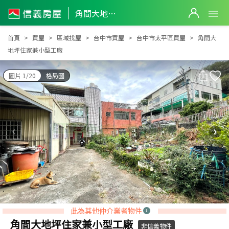
角間大地坪住家兼小型工廠
角間大地坪住家兼小型工廠
首頁
買屋
區域找屋
台中市買屋
台中市太平區買屋
角間大
地坪住家兼小型工廠
圖片 1/20
格局圖
此為其他仲介業者物件
角間大地坪住家兼小型工廠
非信義物件