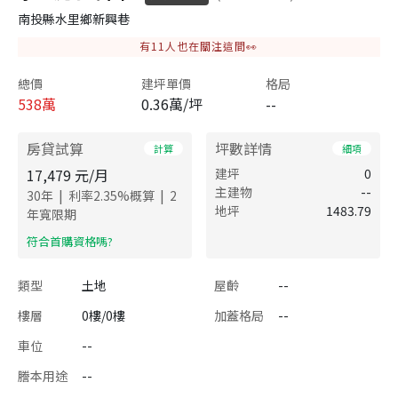
南投縣水里鄉新興巷
有
11
人也在關注這間👀
總價
建坪單價
格局
538
萬
0.36萬/坪
--
房貸試算
坪數詳情
計算
細項
17,479
元/月
建坪
0
主建物
--
|
|
30
年
利率
2.35
%概算
2
地坪
1483.79
年寬限期
​符合首購資格嗎?
類型
土地
屋齡
--
樓層
0樓/0樓
加蓋格局
--
車位
--
謄本用途
--