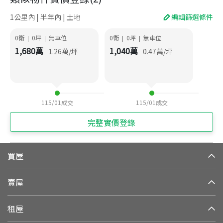
1公里內 | 半年內 | 土地
編輯篩選條件
0衛
0
坪
無車位
0衛
0
坪
無車位
|
|
|
|
1,680
萬
1,040
萬
1.26
萬/坪
0.47
萬/坪
115/01
成交
115/01
成交
完整實價登錄
買屋
賣屋
租屋