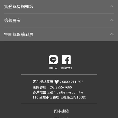
實登與房訊知識
信義居家
集團與永續發展
加好友
追蹤我們
客戶權益專線
：
0800-211-922
網路客服：
(02)2755-7666
客戶權益信箱：
cs@sinyi.com.tw
110 台北市信義區信義路五段100號
門市據點