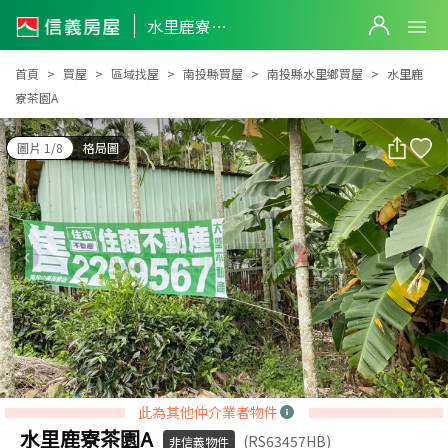
水里鹿寮茶園A
水里鹿寮茶園A
首頁
買屋
區域找屋
南投縣買屋
南投縣水里鄉買屋
水里鹿
寮茶園A
圖片 1/8
格局圖
此為其他仲介業者物件
水里鹿寮茶園A
(RS63457HB)
非信義物件