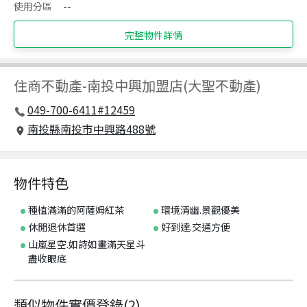
使用分區
--
完整物件詳情
住商不動產
-
南投中興加盟店(大聖不動產)
049-700-6411#12459
南投縣南投市中興路488號
物件特色
種植滿滿的阿薩姆紅茶
環境清幽.景觀優美
休閒退休首選
好到達.交通方便
山嵐星空.如詩如畫滿天星斗
盡收眼底
類似物件實價登錄
(
2
)