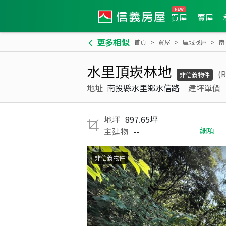
買屋
賣屋
更多相似
首頁
買屋
區域找屋
南
水里頂崁林地
(
非信義物件
地址
南投縣水里鄉水信路
建坪單價
地坪
897.65坪
主建物
--
細項
非信義物件