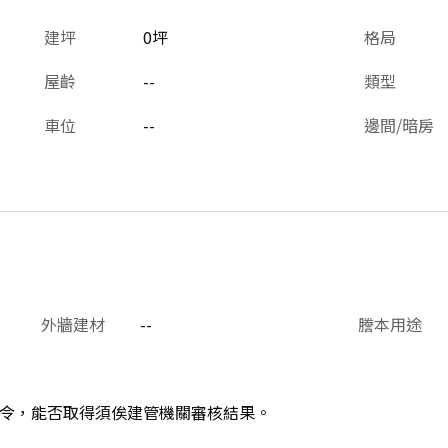
建坪
0坪
格局
屋齡
--
類型
車位
--
邊間/暗房
外牆建材
--
謄本用途
令，能否取得須俟建管機關審核結果。