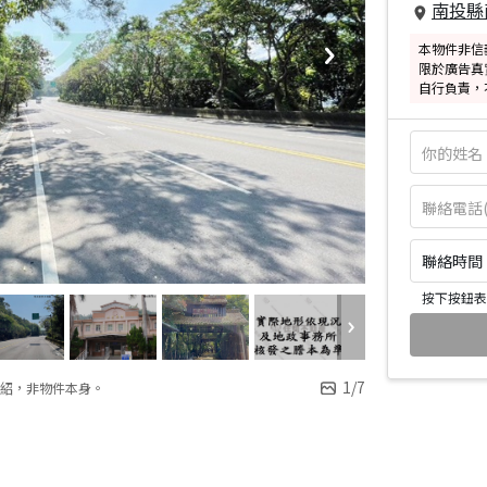
南投縣
本物件非信
限於廣告真
自行負責，
聯絡時間：皆
按下按鈕表
1
/
7
紹，非物件本身。