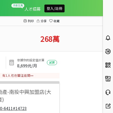
水里頂崁林地
人才招募
登入/註冊
列印
分享
收藏
268
萬
依據你的設定值計算
試算
8,699
元/月
有
1
人也在關注這間👀
動產
-
南投中興加盟店(大
)
00-6411#14723