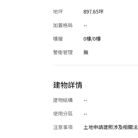
地坪
897.65坪
加蓋格局
--
樓層
0樓/0樓
警衛管理
無
建物詳情
建物結構
--
使用分區
--
注意事項
土地申請建照涉及相關法