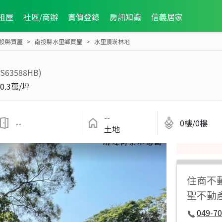
租屋
社區/商辦
實價登錄
房訊知識
信義居家
投縣買屋
南投縣水里鄉買屋
水里頂崁林地
RS63588HB)
0.3萬/坪
--
--
0樓/0樓
土地
住商不
聖不動產
049-7