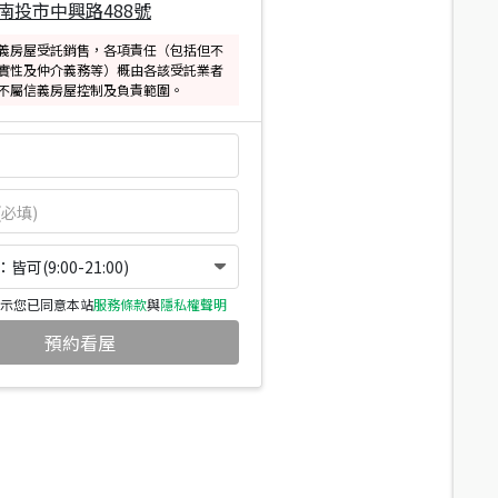
南投市中興路488號
義房屋受託銷售，各項責任（包括但不
實性及仲介義務等）概由各該受託業者
不屬信義房屋控制及負責範圍。
可(9:00-21:00)
示您已同意本站
服務條款
與
隱私權聲明
預約看屋