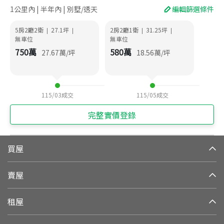
1公里內 | 半年內 | 別墅/透天
編輯篩選條件
5房2廳2衛
27.1
坪
2房2廳1衛
31.25
坪
|
|
|
|
無車位
無車位
750
萬
580
萬
27.67
萬/坪
18.56
萬/坪
115/03
成交
115/05
成交
完整實價登錄
買屋
賣屋
租屋