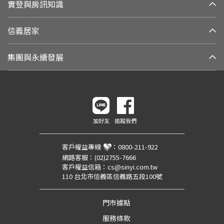
實登與房訊知識
信義居家
集團與永續發展
加好友
追蹤我們
客戶權益專線
：
0800-211-922
網路客服：
(02)2755-7666
客戶權益信箱：
cs@sinyi.com.tw
110 台北市信義區信義路五段100號
門市據點
服務條款