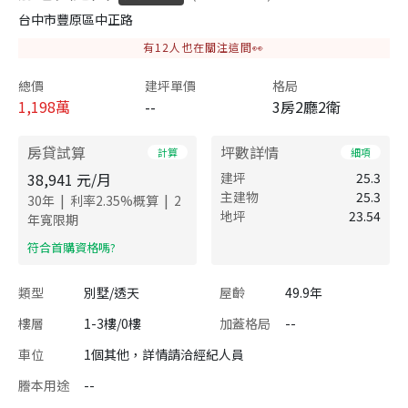
台中市豐原區中正路
有
12
人也在關注這間👀
總價
建坪單價
格局
1,198
萬
--
3房2廳2衛
房貸試算
坪數詳情
計算
細項
38,941
元/月
建坪
25.3
主建物
25.3
|
|
30
年
利率
2.35
%概算
2
地坪
23.54
年寬限期
​符合首購資格嗎?
類型
別墅/透天
屋齡
49.9年
樓層
1-3樓/0樓
加蓋格局
--
車位
1個其他，詳情請洽經紀人員
謄本用途
--