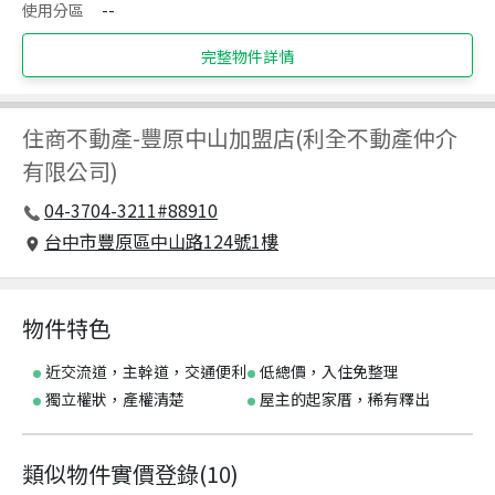
使用分區
--
完整物件詳情
住商不動產
-
豐原中山加盟店(利全不動產仲介
有限公司)
04-3704-3211#88910
台中市豐原區中山路124號1樓
物件特色
近交流道，主幹道，交通便利
低總價，入住免整理
獨立權狀，產權清楚
屋主的起家厝，稀有釋出
類似物件實價登錄
(
10
)