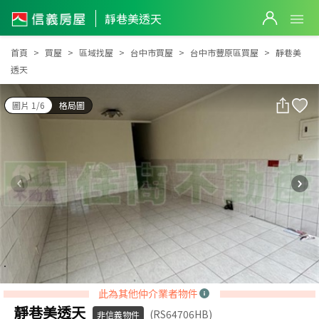
靜巷美透天
靜巷美透天
首頁
買屋
區域找屋
台中市買屋
台中市豐原區買屋
靜巷美
透天
圖片 1/6
格局圖
此為其他仲介業者物件
靜巷美透天
(RS64706HB)
非信義物件