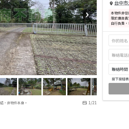
台中市
本物件非信
限於廣告真
自行負責，
聯絡時間：皆
按下按鈕表
1
/
21
紹，非物件本身。