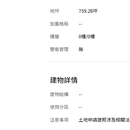
地坪
759.28坪
加蓋格局
--
樓層
0樓/0樓
警衛管理
無
建物詳情
建物結構
--
使用分區
--
注意事項
土地申請建照涉及相關法