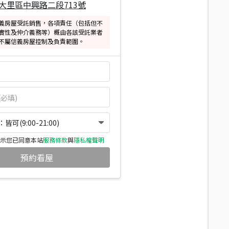
大里區中興路二段713號
義房屋受託銷售，各項責任（包括但不
實性及仲介義務等）概由各該受託業者
不屬信義房屋控制及負責範圍。
可(9:00-21:00)
示您已同意本站
服務條款
與
隱私權聲明
預約看屋