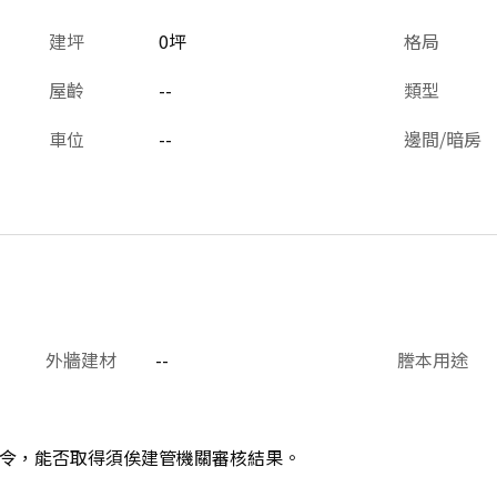
建坪
0坪
格局
屋齡
--
類型
車位
--
邊間/暗房
外牆建材
--
謄本用途
令，能否取得須俟建管機關審核結果。