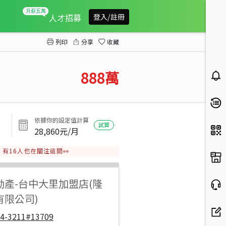
苗栗南庄四灣休閒農地
人才招募
登入/註冊
列印
分享
收藏
888
萬
依據你的設定值計算
試算
28,860
元/月
有
16
人也在關注這間👀
動產
-
台中大里加盟店(隆
有限公司)
04-3211#13709