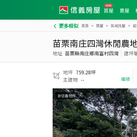
買屋
賣屋
更多相似
首頁
買屋
區域找屋
苗
苗栗南庄四灣休閒農
地址
苗栗縣南庄鄉南富村四灣
建坪
地坪
759.28坪
主建物
--
細項
非信義物件