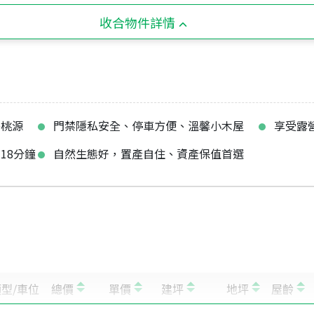
收合物件詳情
外桃源
門禁隱私安全、停車方便、溫馨小木屋
享受露
18分鐘
自然生態好，置產自住、資產保值首選