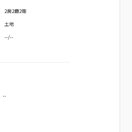
2房2廳2衛
土地
--/--
--