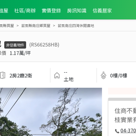
租屋
社區/商辦
實價登錄
房訊知識
信義居家
栗縣買屋
苗栗縣南庄鄉買屋
苗栗南庄四灣休閒農地
地
(RS66258HB)
非信義物件
單價
1.17萬/坪
--
2房2廳2衛
0樓/0樓
土地
住商不
桂實業
04-37