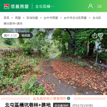
北屯區橫坑巷林+建地
北屯區橫坑巷林+建地
首頁
買屋
區域找屋
台中市買屋
台中市北屯區買屋
北屯區
橫坑巷林+建地
圖片 1/10
格局圖
此為其他仲介業者物件
北屯區橫坑巷林+建地
(RS67819HB)
非信義物件