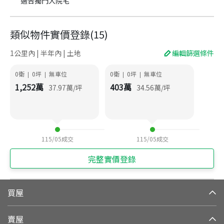
適合獨門大院宅
類似物件實價登錄
(
15
)
1公里內 | 半年內 | 土地
編輯篩選條件
0衛
0
坪
無車位
0衛
0
坪
無車位
|
|
|
|
1,252
萬
403
萬
37.97
萬/坪
34.56
萬/坪
115/05
成交
115/05
成交
完整實價登錄
買屋
賣屋