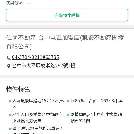
使用分區
--
完整物件詳情
住商不動產
-
台中屯區加盟店(凱安不動產開發
有限公司)
04-3704-3211#63785
台中市太平區樹孝路297號1樓
物件特色
大坑風景區建地152.17坪,林
2485.6坪,合計＝2637.8坪;本
地
地出入口及橋為台中市政府,
路權問題,地上原有建物為79
所以出入方便無
號因921倒
掉了,所以地主說可以重建。