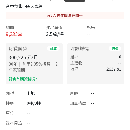
台中市北屯區大富段
有
8
人也在關注這間👀
總價
建坪單價
格局
9,232
萬
3.5萬/坪
--
房貸試算
坪數詳情
計算
細項
300,225
元/月
建坪
0
主建物
--
|
|
30
年
利率
2.35
%概算
2
地坪
2637.81
年寬限期
​符合首購資格嗎?
類型
土地
屋齡
--
樓層
0樓/0樓
加蓋格局
--
車位
--
謄本用途
--