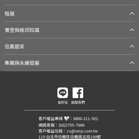
租屋
實登與房訊知識
信義居家
集團與永續發展
加好友
追蹤我們
客戶權益專線
：
0800-211-922
網路客服：
(02)2755-7666
客戶權益信箱：
cs@sinyi.com.tw
110 台北市信義區信義路五段100號