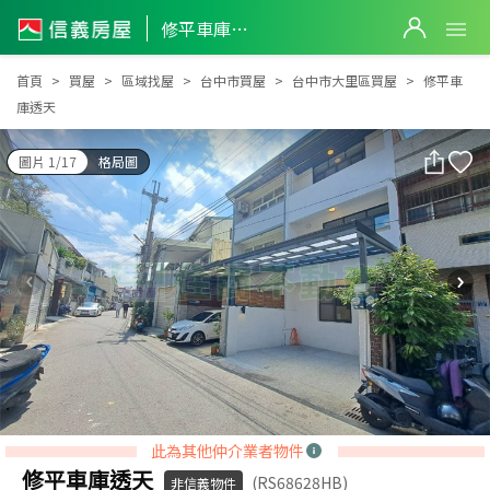
修平車庫透天
修平車庫透天
首頁
買屋
區域找屋
台中市買屋
台中市大里區買屋
修平車
庫透天
圖片 1/17
格局圖
此為其他仲介業者物件
修平車庫透天
(RS68628HB)
非信義物件