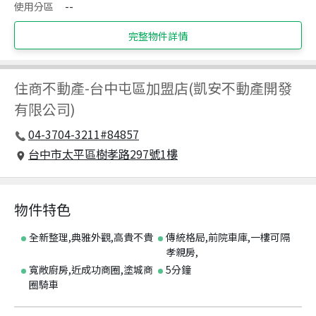
使用分區
--
完整物件詳情
住商不動產
-
台中屯區加盟店(凱安不動產開發
有限公司)
04-3704-3211#84857
台中市太平區樹孝路297號1樓
物件特色
全新整理,典雅外觀,高貴不貴
傳統格局,前院車庫,一樓可隔
孝親房,
寬敞廚房,近成功商圈,塗城商
5分鐘
圈騎車