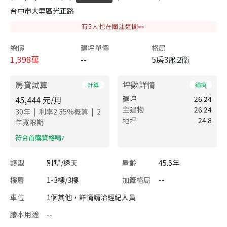
台中市大里區光正路
有
5
人也在關注這間👀
總價
建坪單價
格局
1,398
萬
--
5房3廳2衛
房貸試算
坪數詳情
計算
細項
45,444
元/月
建坪
26.24
主建物
26.24
|
|
30
年
利率
2.35
%概算
2
地坪
24.8
年寬限期
​符合首購資格嗎?
類型
別墅/透天
屋齡
45.5年
樓層
1-3樓/3樓
加蓋格局
--
車位
1個其他，詳情請洽經紀人員
謄本用途
--