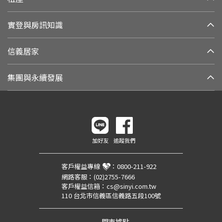
實登與房訊知識
信義居家
集團與永續發展
加好友
追蹤我們
客戶權益專線
：
0800-211-922
網路客服：
(02)2755-7666
客戶權益信箱：
cs@sinyi.com.tw
110 台北市信義區信義路五段100號
門市據點