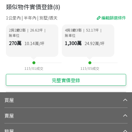
類似物件實價登錄
(
8
)
1公里內 | 半年內 | 別墅/透天
編輯篩選條件
2房2廳2衛
26.62
坪
4房3廳3衛
52.17
坪
|
|
|
|
無車位
無車位
270
萬
1,300
萬
10.14
萬/坪
24.92
萬/坪
115/01
成交
115/05
成交
完整實價登錄
買屋
賣屋
租屋