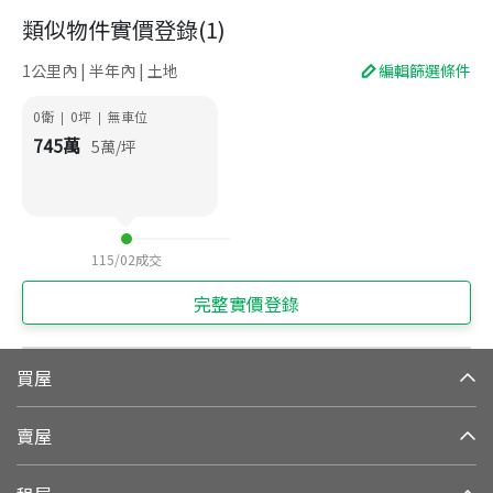
類似物件實價登錄
(
1
)
1公里內 | 半年內 | 土地
編輯篩選條件
0衛
0
坪
無車位
|
|
745
萬
5
萬/坪
115/02
成交
完整實價登錄
買屋
賣屋