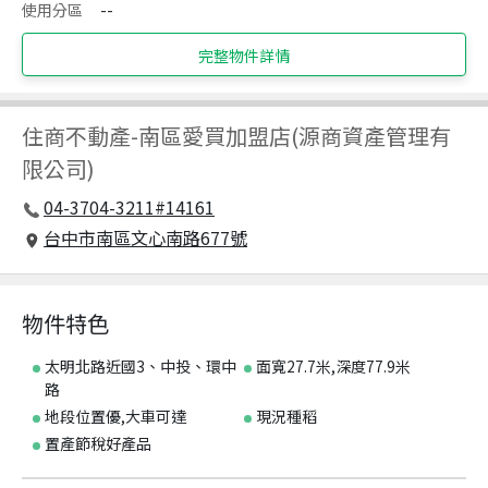
使用分區
--
完整物件詳情
住商不動產
-
南區愛買加盟店(源商資產管理有
限公司)
04-3704-3211#14161
台中市南區文心南路677號
物件特色
太明北路近國3、中投、環中
面寬27.7米,深度77.9米
路
地段位置優,大車可達
現況種稻
置產節稅好產品