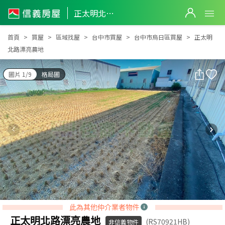
正太明北路漂亮農地
正太明北路漂亮農地
首頁
買屋
區域找屋
台中市買屋
台中市烏日區買屋
正太明
北路漂亮農地
圖片 1/9
格局圖
此為其他仲介業者物件
正太明北路漂亮農地
(RS70921HB)
非信義物件