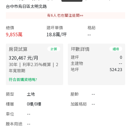
台中市烏日區太明北路
有
6
人也在關注這間👀
總價
建坪單價
格局
9,855
萬
18.8萬/坪
--
房貸試算
坪數詳情
計算
細項
320,467
元/月
建坪
0
主建物
--
|
|
30
年
利率
2.35
%概算
2
地坪
524.23
年寬限期
​符合首購資格嗎?
類型
土地
屋齡
--
樓層
0樓/0樓
加蓋格局
--
車位
--
謄本用途
--