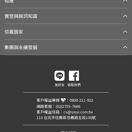
租屋
實登與房訊知識
信義居家
集團與永續發展
加好友
追蹤我們
客戶權益專線
：
0800-211-922
網路客服：
(02)2755-7666
客戶權益信箱：
cs@sinyi.com.tw
110 台北市信義區信義路五段100號