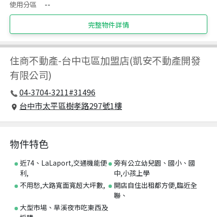
使用分區
--
完整物件詳情
住商不動產
-
台中屯區加盟店(凱安不動產開發
有限公司)
04-3704-3211#31496
台中市太平區樹孝路297號1樓
物件特色
近74、LaLaport,交通機能便
旁有公立幼兒園、國小、國
利,
中,小孩上學
不用愁,大路寬面寬超大坪數,
開店自住出租都方便,臨近全
聯、
大型市場、旱溪夜市吃東西及