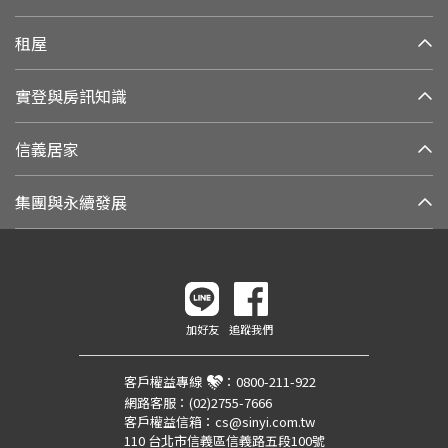
租屋
實登與房訊知識
信義居家
集團與永續發展
加好友
追蹤我們
客戶權益專線
：
0800-211-922
網路客服：
(02)2755-7666
客戶權益信箱：
cs@sinyi.com.tw
110 台北市信義區信義路五段100號