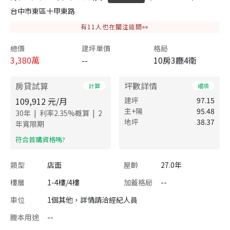
台中市東區十甲東路
有
11
人也在關注這間👀
總價
建坪單價
格局
3,380
萬
--
10房3廳4衛
房貸試算
坪數詳情
計算
細項
109,912
元/月
建坪
97.15
主+陽
95.48
|
|
30
年
利率
2.35
%概算
2
地坪
38.37
年寬限期
​符合首購資格嗎?
類型
店面
屋齡
27.0年
樓層
1-4樓/4樓
加蓋格局
--
車位
1個其他，詳情請洽經紀人員
謄本用途
--