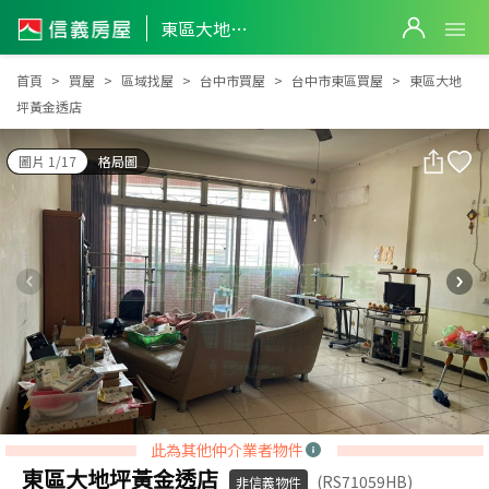
東區大地坪黃金透店
東區大地坪黃金透店
首頁
買屋
區域找屋
台中市買屋
台中市東區買屋
東區大地
坪黃金透店
圖片 1/17
格局圖
此為其他仲介業者物件
東區大地坪黃金透店
(RS71059HB)
非信義物件