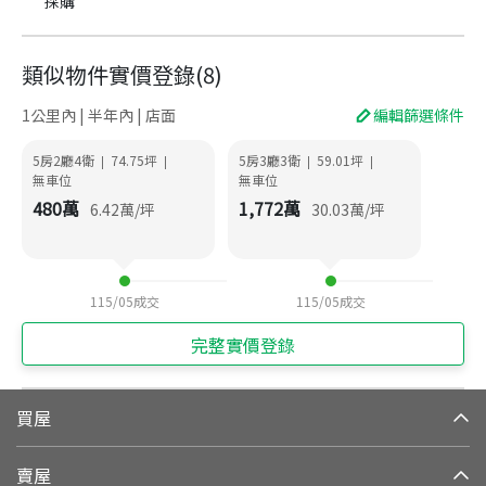
採購
類似物件實價登錄
(
8
)
1公里內 | 半年內 | 店面
編輯篩選條件
5房2廳4衛
74.75
坪
5房3廳3衛
59.01
坪
|
|
|
|
無車位
無車位
480
萬
1,772
萬
6.42
萬/坪
30.03
萬/坪
115/05
成交
115/05
成交
完整實價登錄
買屋
賣屋