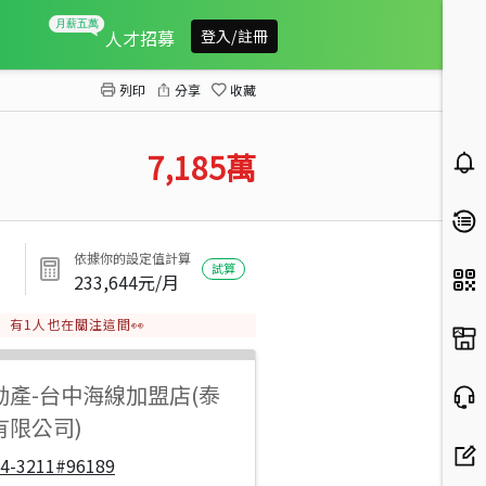
清水正15米路漂亮建地
人才招募
登入/註冊
列印
分享
收藏
7,185
萬
依據你的設定值計算
試算
233,644
元/月
有
1
人也在關注這間👀
動產
-
台中海線加盟店(泰
有限公司)
04-3211#96189