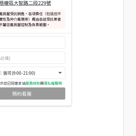
梧棲區大智路二段229號
義房屋受託銷售，各項責任（包括但不
實性及仲介義務等）概由各該受託業者
不屬信義房屋控制及負責範圍。
可(9:00-21:00)
示您已同意本站
服務條款
與
隱私權聲明
預約看屋