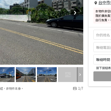
台中市
本物件非信
限於廣告真
自行負責，
聯絡時間：皆
按下按鈕表
1
/
7
紹，非物件本身。