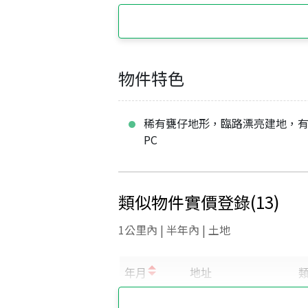
物件特色
稀有甕仔地形，臨路漂亮建地，
PC
類似物件實價登錄
(
13
)
1公里內 | 半年內 | 土地