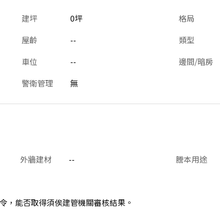
建坪
0坪
格局
屋齡
--
類型
車位
--
邊間/暗房
警衛管理
無
外牆建材
--
謄本用途
令，能否取得須俟建管機關審核結果。