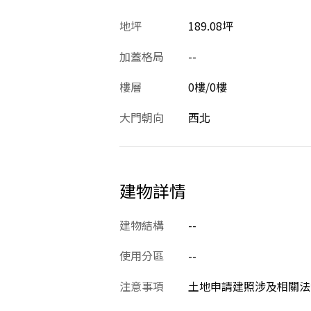
地坪
189.08坪
加蓋格局
--
樓層
0樓/0樓
大門朝向
西北
建物詳情
建物結構
--
使用分區
--
注意事項
土地申請建照涉及相關法