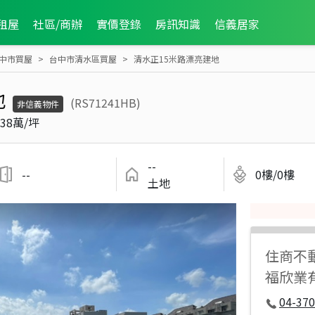
租屋
社區/商辦
實價登錄
房訊知識
信義居家
中市買屋
台中市清水區買屋
清水正15米路漂亮建地
地
(RS71241HB)
非信義物件
38萬/坪
--
--
0樓/0樓
土地
住商不
福欣業
04-37