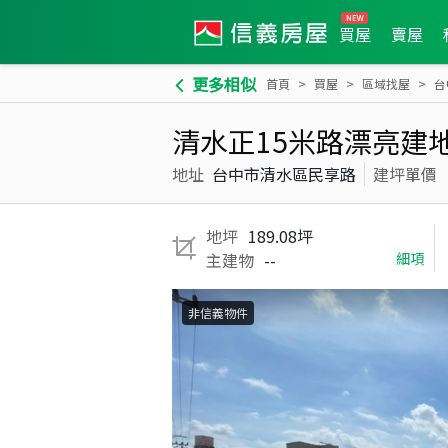
買屋
賣屋
更多相似
首頁
買屋
區域找屋
台
清水正15米路漂亮建
地址
台中市清水區民享路
建坪單價
地坪
189.08坪
主建物
--
細項
非信義物件