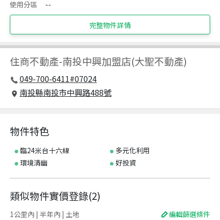
使用分區
--
完整物件詳情
住商不動產
-
南投中興加盟店(大聖不動產)
049-700-6411#07024
南投縣南投市中興路488號
物件特色
臨24米台十六線
多元化利用
環境清幽
好投資
類似物件實價登錄
(
2
)
1公里內 | 半年內 | 土地
編輯篩選條件