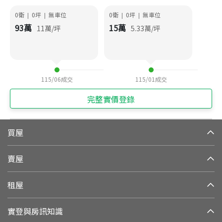
0衛
0
坪
無車位
0衛
0
坪
無車位
|
|
|
|
93
萬
15
萬
11
萬/坪
5.33
萬/坪
115/06
成交
115/01
成交
完整實價登錄
買屋
賣屋
租屋
實登與房訊知識