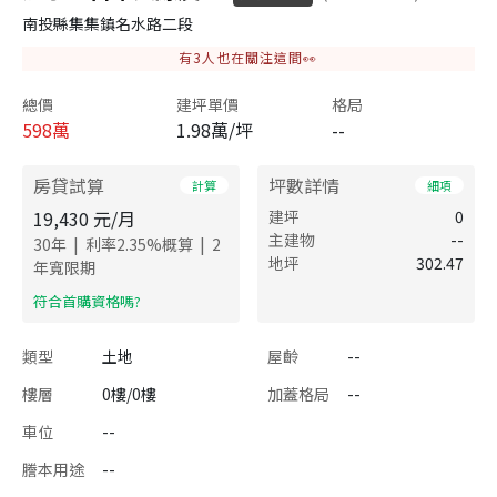
南投縣集集鎮名水路二段
有
3
人也在關注這間👀
總價
建坪單價
格局
598
萬
1.98萬/坪
--
房貸試算
坪數詳情
計算
細項
19,430
元/月
建坪
0
主建物
--
|
|
30
年
利率
2.35
%概算
2
地坪
302.47
年寬限期
​符合首購資格嗎?
類型
土地
屋齡
--
樓層
0樓/0樓
加蓋格局
--
車位
--
謄本用途
--