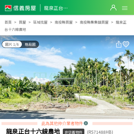
龍泉正台十六線農地
龍泉正台十六線農地
首頁
買屋
區域找屋
南投縣買屋
南投縣集集鎮買屋
龍泉正
台十六線農地
圖片 1/6
格局圖
此為其他仲介業者物件
龍泉正台十六線農地
(RS71488HB)
非信義物件