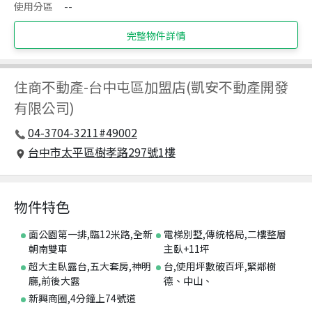
使用分區
--
完整物件詳情
住商不動產
-
台中屯區加盟店(凱安不動產開發
有限公司)
04-3704-3211#49002
台中市太平區樹孝路297號1樓
物件特色
面公園第一排,臨12米路,全新
電梯別墅,傳統格局,二樓整層
朝南雙車
主臥+11坪
超大主臥露台,五大套房,神明
台,使用坪數破百坪,緊鄰樹
廳,前後大露
德、中山、
新興商圈,4分鐘上74號道