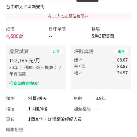
台中市太平區新安街
有
15
人也在關注這間👀
總價
建坪單價
格局
4,680
萬
--
5房3廳6衛
房貸試算
坪數詳情
計算
細項
152,185
元/月
建坪
88.87
主+陽
88.87
|
|
30
年
利率
2.35
%概算
2
地坪
34.97
年寬限期
​符合首購資格嗎?
類型
別墅/透天
屋齡
3.9年
樓層
1-4樓/4樓
加蓋格局
--
車位
1個其他，詳情請洽經紀人員
謄本用途
--