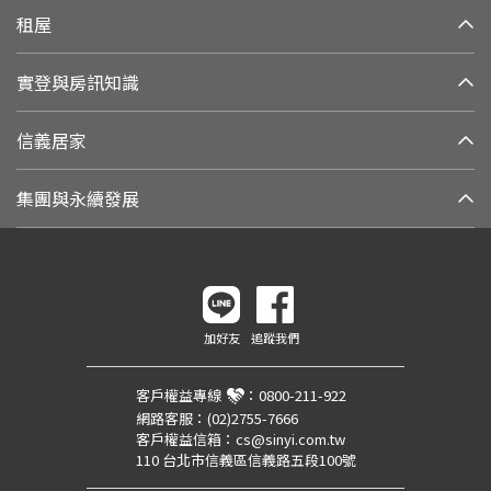
租屋
實登與房訊知識
信義居家
集團與永續發展
加好友
追蹤我們
客戶權益專線
：
0800-211-922
網路客服：
(02)2755-7666
客戶權益信箱：
cs@sinyi.com.tw
110 台北市信義區信義路五段100號