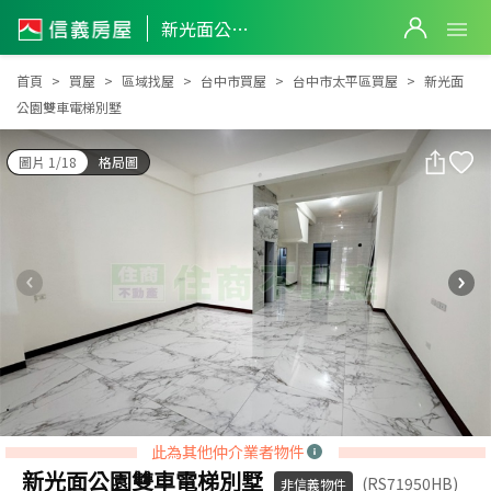
新光面公園雙車電梯別墅
新光面公園雙車電梯別墅
首頁
買屋
區域找屋
台中市買屋
台中市太平區買屋
新光面
公園雙車電梯別墅
圖片 1/18
格局圖
此為其他仲介業者物件
新光面公園雙車電梯別墅
(RS71950HB)
非信義物件