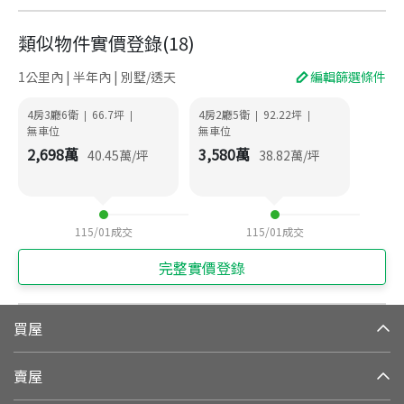
類似物件實價登錄
(
18
)
1公里內 | 半年內 | 別墅/透天
編輯篩選條件
4房3廳6衛
66.7
坪
4房2廳5衛
92.22
坪
|
|
|
|
無車位
無車位
2,698
萬
3,580
萬
40.45
萬/坪
38.82
萬/坪
115/01
成交
115/01
成交
完整實價登錄
買屋
賣屋