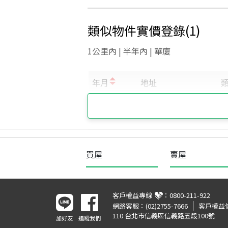
類似物件實價登錄
(
1
)
1公里內 | 半年內 | 華廈
買屋
賣屋
客戶權益專線
：
0800-211-922
網路客服：
(02)2755-7666
客戶權益
110 台北市信義區信義路五段100號
加好友
追蹤我們