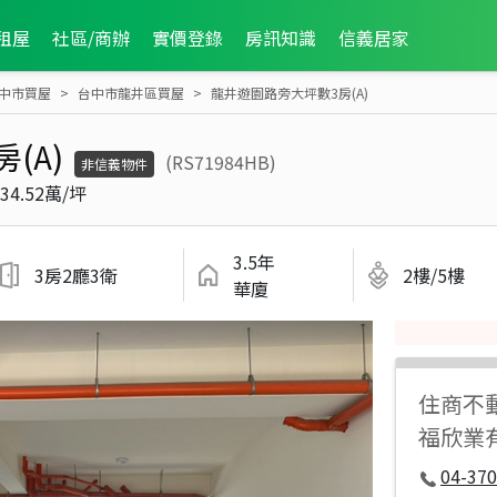
租屋
社區/商辦
實價登錄
房訊知識
信義居家
中市買屋
台中市龍井區買屋
龍井遊園路旁大坪數3房(A)
(A)
(RS71984HB)
非信義物件
34.52萬/坪
3.5年
3房2廳3衛
2樓/5樓
華廈
住商不
福欣業
04-37