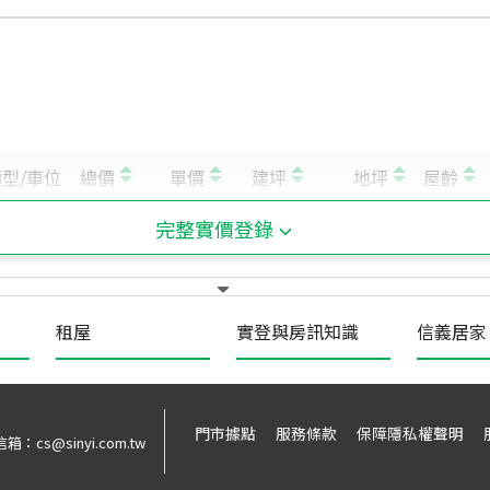
完整實價登錄
租屋
實登與房訊知識
信義居家
門市據點
服務條款
保障隱私權聲明
信箱：
cs@sinyi.com.tw