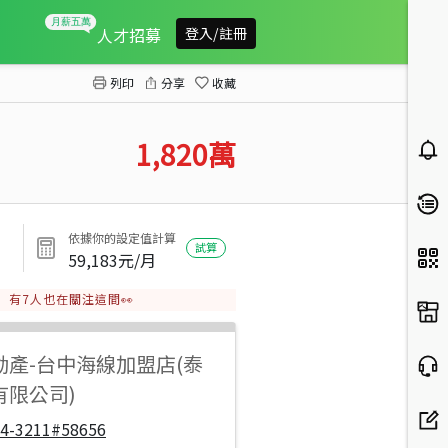
龍井遊園路旁大坪數3房(A)
人才招募
登入/註冊
列印
分享
收藏
1,820
萬
依據你的設定值計算
試算
59,183
元/月
有
7
人也在關注這間👀
動產
-
台中海線加盟店(泰
有限公司)
04-3211#58656