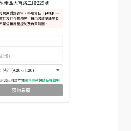
梧棲區大智路二段229號
義房屋受託銷售，各項責任（包括但不
實性及仲介義務等）概由各該受託業者
不屬信義房屋控制及負責範圍。
可(9:00-21:00)
示您已同意本站
服務條款
與
隱私權聲明
預約看屋