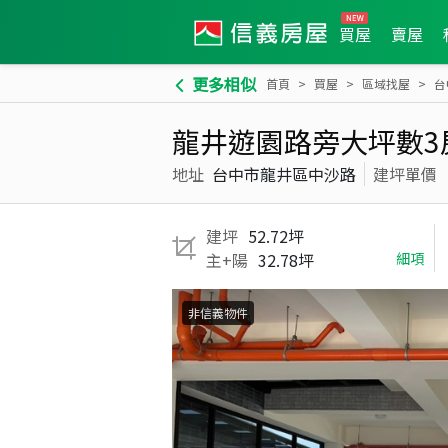
買屋
賣屋
更多相似
首頁
買屋
區域找屋
台
龍井遊園路旁大坪數3房
地址
台中市龍井區中沙路
建坪單價
建坪
52.72坪
主+陽
32.78坪
細項
非信義物件