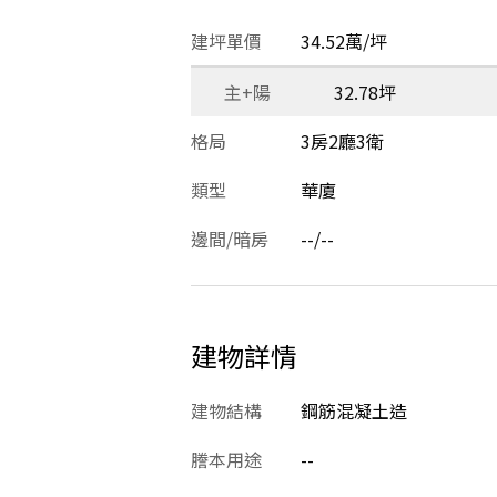
建坪單價
34.52萬/坪
主+陽
32.78坪
格局
3房2廳3衛
類型
華廈
邊間/暗房
--/--
建物詳情
建物結構
鋼筋混凝土造
謄本用途
--