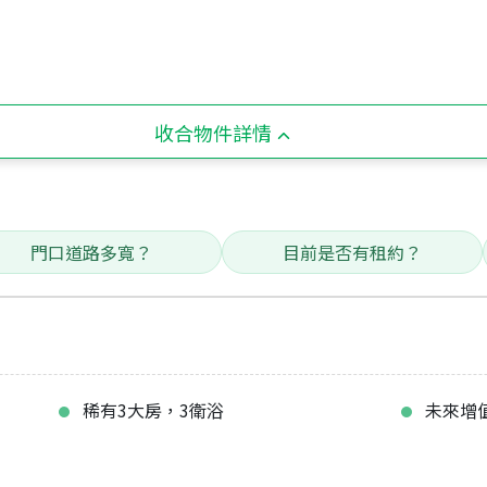
收合物件詳情
門口道路多寬？
目前是否有租約？
稀有3大房，3衛浴
未來增