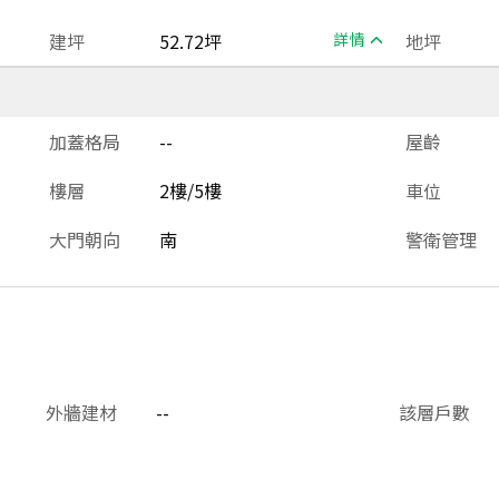
建坪
52.72坪
詳情
地坪
加蓋格局
--
屋齡
樓層
2樓/5樓
車位
大門朝向
南
警衛管理
外牆建材
--
該層戶數