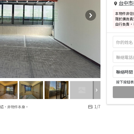
台中市
本物件非信
限於廣告真
自行負責，
聯絡時間：皆
按下按鈕表
1
/
7
紹，非物件本身。