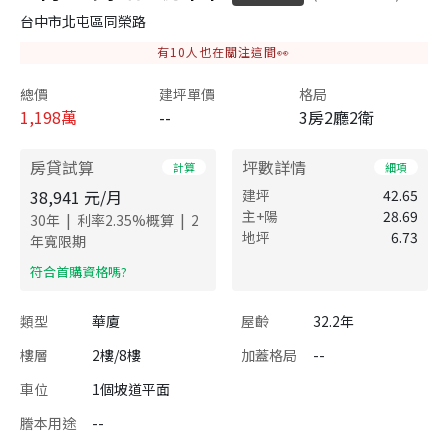
台中市北屯區同榮路
有
10
人也在關注這間👀
總價
建坪單價
格局
1,198
萬
--
3房2廳2衛
房貸試算
坪數詳情
計算
細項
38,941
元/月
建坪
42.65
主+陽
28.69
|
|
30
年
利率
2.35
%概算
2
地坪
6.73
年寬限期
​符合首購資格嗎?
類型
華廈
屋齡
32.2年
樓層
2樓/8樓
加蓋格局
--
車位
1個坡道平面
謄本用途
--