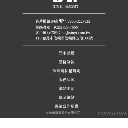
加好友
追蹤我們
客戶權益專線
：
0800-211-922
網路客服：
(02)2755-7666
客戶權益信箱：
cs@sinyi.com.tw
110 台北市信義區信義路五段100號
門市據點
服務條款
保障隱私權聲明
服務保障
網站地圖
資源網站
異業合作提案
©
信義房屋股份有限公司
20260804.b53805