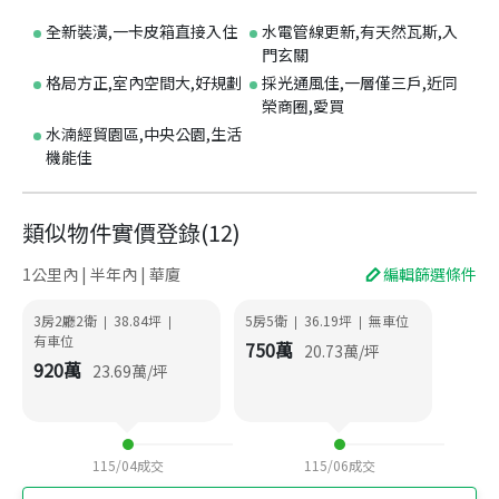
全新裝潢,一卡皮箱直接入住
水電管線更新,有天然瓦斯,入
門玄關
格局方正,室內空間大,好規劃
採光通風佳,一層僅三戶,近同
榮商圈,愛買
水湳經貿園區,中央公園,生活
機能佳
類似物件實價登錄
(
12
)
1公里內 | 半年內 | 華廈
編輯篩選條件
3房2廳2衛
38.84
坪
5房5衛
36.19
坪
無車位
|
|
|
|
有車位
750
萬
20.73
萬/坪
920
萬
23.69
萬/坪
115/04
成交
115/06
成交