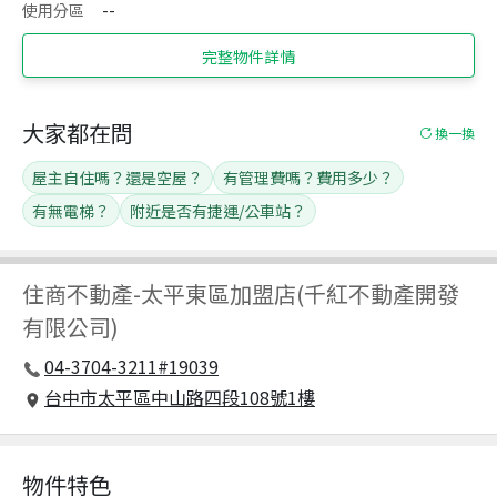
使用分區
--
完整物件詳情
大家都在問
換一換
屋主自住嗎？還是空屋？
有管理費嗎？費用多少？
有無電梯？
附近是否有捷運/公車站？
住商不動產
-
太平東區加盟店(千紅不動產開發
有限公司)
04-3704-3211#19039
台中市太平區中山路四段108號1樓
物件特色