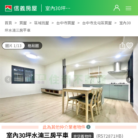
室內30坪水湳三房平車
室內30坪水湳三房平車
首頁
買屋
區域找屋
台中市買屋
台中市北屯區買屋
室內30
坪水湳三房平車
圖片 1/13
格局圖
此為其他仲介業者物件
室內30坪水湳三房平車
(RS72871HB)
非信義物件