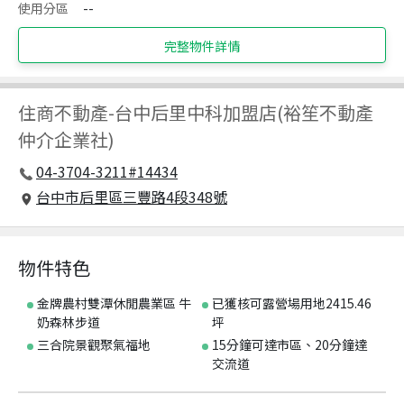
使用分區
--
完整物件詳情
住商不動產
-
台中后里中科加盟店(裕笙不動產
仲介企業社)
04-3704-3211#14434
台中市后里區三豐路4段348號
物件特色
金牌農村雙潭休閒農業區 牛
已獲核可露營場用地2415.46
奶森林步道
坪
三合院景觀聚氣福地
15分鐘可達市區、20分鐘達
交流道