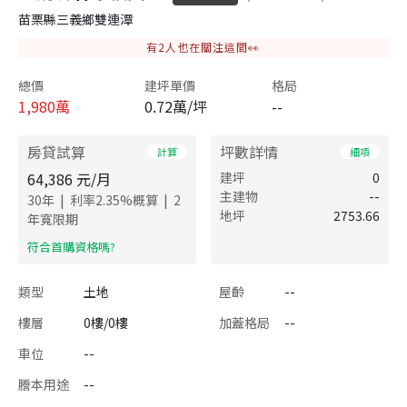
苗栗縣三義鄉雙連潭
有
2
人也在關注這間👀
總價
建坪單價
格局
1,980
萬
0.72萬/坪
--
房貸試算
坪數詳情
計算
細項
64,386
元/月
建坪
0
主建物
--
|
|
30
年
利率
2.35
%概算
2
地坪
2753.66
年寬限期
​符合首購資格嗎?
類型
土地
屋齡
--
樓層
0樓/0樓
加蓋格局
--
車位
--
謄本用途
--