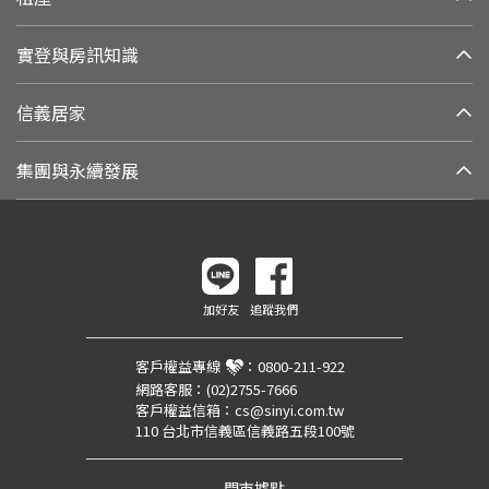
實登與房訊知識
信義居家
集團與永續發展
加好友
追蹤我們
客戶權益專線
：
0800-211-922
網路客服：
(02)2755-7666
客戶權益信箱：
cs@sinyi.com.tw
110 台北市信義區信義路五段100號
門市據點