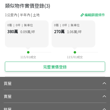
類似物件實價登錄
(
3
)
1公里內 | 半年內 | 土地
編輯篩選條件
0衛
0
坪
無車位
0衛
0
坪
無車位
|
|
|
|
380
萬
270
萬
0.09
萬/坪
1.06
萬/坪
115/01
成交
115/01
成交
完整實價登錄
買屋
賣屋
租屋