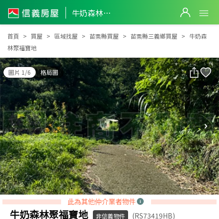
牛奶森林聚福寶地
牛奶森林聚福寶地
首頁
買屋
區域找屋
苗栗縣買屋
苗栗縣三義鄉買屋
牛奶森
林聚福寶地
圖片 1/6
格局圖
此為其他仲介業者物件
牛奶森林聚福寶地
(RS73419HB)
非信義物件